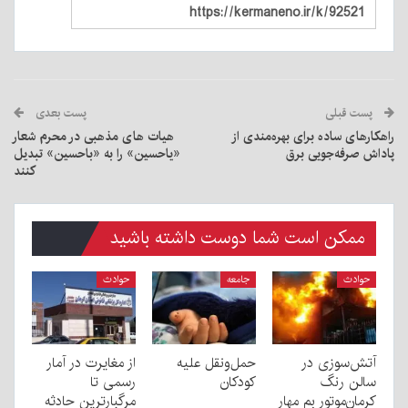
پست قبلی
پست بعدی
راهکارهای ساده برای بهره‌مندی از
هیات های مذهبی در محرم شعار
پاداش صرفه‌جویی برق
«یاحسین» را به «باحسین» تبدیل
کنند
ممکن است شما دوست داشته باشید
حوادث
جامعه
حوادث
آتش‌سوزی در
حمل‌ونقل علیه
از مغایرت در آمار
سالن رنگ
کودکان
رسمی تا
کرمان‌موتور بم مهار
مرگبارترین حادثه