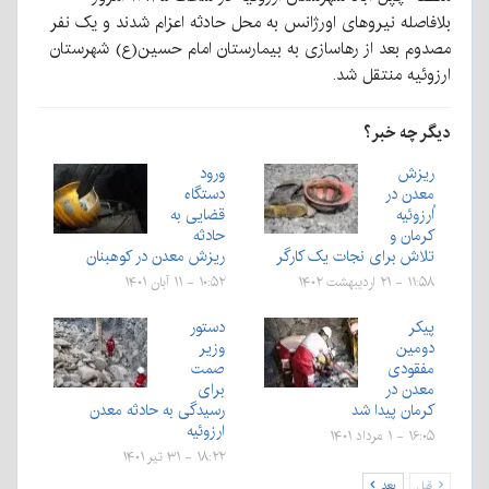
بلافاصله نیروهای اورژانس به محل حادثه اعزام شدند و یک نفر
مصدوم بعد از رهاسازی به بیمارستان امام حسین(ع) شهرستان
ارزوئیه منتقل شد.
دیگر چه خبر؟
ریزش
ورود
معدن در
دستگاه
اُرزوئیه
قضایی به
کرمان و
حادثه
تلاش برای نجات یک کارگر
ریزش معدن در کوهبنان
۱۱:۵۸ - ۲۱ اردیبهشت ۱۴۰۲
۱۰:۵۲ - ۱۱ آبان ۱۴۰۱
پیکر
دستور
دومین
وزیر
مفقودی
صمت
معدن در
برای
کرمان پیدا شد
رسیدگی به حادثه معدن
ارزوئیه
۱۶:۰۵ - ۱ مرداد ۱۴۰۱
۱۸:۲۲ - ۳۱ تیر ۱۴۰۱
قبل
بعد