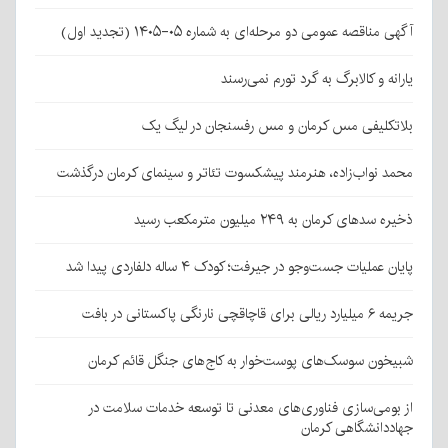
آگهی مناقصه عمومی دو مرحله‌ای به شماره ۰۵-۱۴۰۵ (تجدید اول)
یارانه و کالابرگ به گرد تورم نمی‌رسند
بلاتکلیفی مس کرمان و مس رفسنجان در لیگ یک
محمد نواب‌زاده، هنرمند پیشکسوت تئاتر و سینمای کرمان درگذشت
ذخیره سدهای کرمان به ۲۴۹ میلیون مترمکعب رسید
پایان عملیات جست‌وجو در جیرفت؛ کودک ۴ ساله دلفاردی پیدا شد
جریمه ۶ میلیارد ریالی برای قاچاقچی نارنگی پاکستانی در بافت
شبیخون سوسک‌های پوست‌خوار به کاج‌های جنگل قائم کرمان
از بومی‌سازی فناوری‌های معدنی تا توسعه خدمات سلامت در
جهاددانشگاهی کرمان