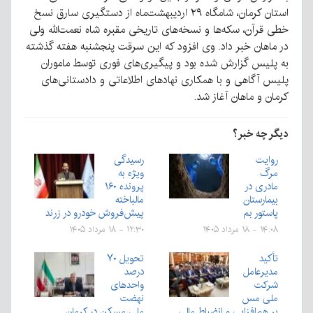
استان کرمان، شامگاه ۲۹ اردیبهشت‌ماه از دستگیری سارق نسخ
خطی قرآن، سکه‌ها و نسخه‌های تاریخی مقبره شاه نعمت‌الله ولی
در ماهان خبر داد. وی افزود که این سرقت پنجشنبه هفته گذشته
به پلیس گزارش شده بود و پیگیری‌های فوری توسط ماموران
پلیس آگاهی و با همکاری نهادهای اطلاعاتی و دادستانی‌های
کرمان و ماهان آغاز شد.
دیگر چه خبر؟
روایت
رسیدگی
مرگ
ویژه به
مادری در
پرونده ۱۶۰
بیمارستان
مالباخته
پاستور بم
پیش‌فروش خودرو در زرند
۱۴:۰۸ - ۱۸ مرداد ۱۴۰۵
۱۲:۳۰ - ۱۸ مرداد ۱۴۰۵
تأکید
تحویل ۷۰
مدیرعامل
درصد
شرکت
واحدهای
ملی مس
نهضت
بر هم‌افزایی و انضباط مالی
ملی مسکن در کرمان