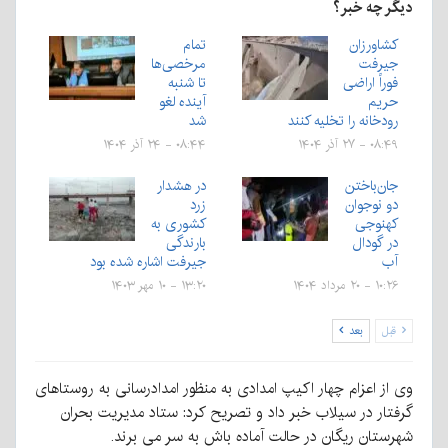
دیگر چه خبر؟
کشاورزان
تمام
جیرفت
مرخصی‌ها
فوراً اراضی
تا شنبه
حریم
آینده لغو
رودخانه را تخلیه کنند
شد
۰۸:۴۹ - ۲۷ آذر ۱۴۰۴
۰۸:۴۴ - ۲۴ آذر ۱۴۰۴
جان‌باختن
در هشدار
دو نوجوان
زرد
کهنوجی
کشوری به
در گودال
بارندگی
آب
جیرفت اشاره شده بود
۱۰:۲۶ - ۲۰ مرداد ۱۴۰۴
۱۳:۲۰ - ۱۰ مهر ۱۴۰۳
قبل
بعد
وی از اعزام چهار اکیپ امدادی به منظور امدادرسانی به روستاهای
گرفتار در سیلاب خبر داد و تصریح کرد: ستاد مدیریت بحران
شهرستان ریگان در حالت آماده باش به سر می برند.