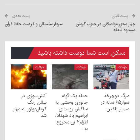
پست قبلی
پست بعدی
چهار محور مواصلاتی در جنوب کرمان
سردار سلیمانی و فرصت حفظ قرآن
مسدود شدند
ممکن است شما دوست داشته باشید
حوادث
حوادث
حوادث
مرگ دوچرخه
حمله یک گونه
آتش‌سوزی در
سوار۶۵ ساله در
جانوری وحشی به
سالن رنگ
مسیر باغین
ساکنان روستای
کرمان‌موتور بم مهار
ابراهیم‌آباد شهداد/
شد
اعزام۲ زن مجروح
به…