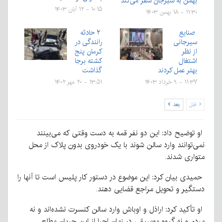
بهمن به سیرجان سفر می‌کند
۱۰:۱۵ - ۱۲ آبان ۱۴۰۳
۱۱:۳۰ - ۱۸ بهمن ۱۴۰۳
صنایع
۲ حادثه
سیرجانی
رانندگی در
از نظر
کرمان پنج
اشتغال
کشته برجا
بهتر عمل کردند
گذاشت
۱۱:۳۷ - ۹ خرداد ۱۴۰۳
۱۳:۵۱ - ۲۰ مهر ۱۴۰۲
قبل
بعد
او توضیح داد: این دو نفر قمه به دست وقتی که می‌بینند
نمی‌توانند وارد سالن شوند با یک خودروی بدون پلاک از محل
متواری شدند.
حمیدی بیان کرد: این موضوع در دستور کار پلیس است تا آنها را
دستگیر و تحویل مراجع قضایی دهند.
او تأکید کرد: اراذل و اوباش وارد سالن کنسرت نشده‌اند و نه
مردم و نه گروه موسیقی در زمان اجرا از این جریان مطلع