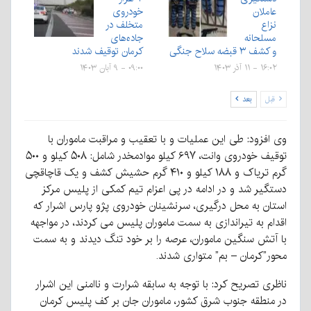
عاملان
خودروی
نزاع
متخلف در
مسلحانه
جاده‌های
و کشف ۳ قبضه سلاح جنگی
کرمان توقیف شدند
۱۶:۰۲ - ۱۱ آذر ۱۴۰۳
۰۹:۰۰ - ۹ آبان ۱۴۰۳
قبل
بعد
وی افزود: طی این عملیات و با تعقیب و مراقبت ماموران با
توقیف خودروی وانت، ۶۹۷ کیلو موادمخدر شامل: ۵۰۸ کیلو و ۵۰۰
گرم تریاک و ۱۸۸ کیلو و ۴۱۰ گرم حشیش کشف و یک قاچاقچی
دستگیر شد و در ادامه در پی اعزام تیم کمکی از پلیس مرکز
استان به محل درگیری، سرنشینان خودروی پژو پارس اشرار که
اقدام به تیراندازی به سمت ماموران پلیس می کردند، در مواجهه
با آتش سنگین ماموران، عرصه را بر خود تنگ دیدند و به سمت
محور”کرمان – بم” متواری شدند.
ناظری تصریح کرد: با توجه به سابقه شرارت و ناامنی این اشرار
در منطقه جنوب شرق کشور، ماموران جان بر کف پلیس کرمان