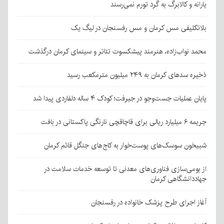
یارانه و کالابرگ به گرد تورم نمی‌رسند
بلاتکلیفی مس کرمان و مس رفسنجان در لیگ یک
محمد نواب‌زاده، هنرمند پیشکسوت تئاتر و سینمای کرمان درگذشت
ذخیره سدهای کرمان به ۲۴۹ میلیون مترمکعب رسید
پایان عملیات جست‌وجو در جیرفت؛ کودک ۴ ساله دلفاردی پیدا شد
جریمه ۶ میلیارد ریالی برای قاچاقچی نارنگی پاکستانی در بافت
شبیخون سوسک‌های پوست‌خوار به کاج‌های جنگل قائم کرمان
از بومی‌سازی فناوری‌های معدنی تا توسعه خدمات سلامت در
جهاددانشگاهی کرمان
آغاز اجرای طرح پزشک خانواده در رفسنجان