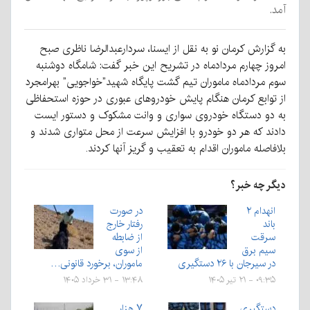
آمد.
به گزارش کرمان نو به نقل از ایسنا، سردارعبدالرضا ناظری صبح
امروز چهارم مردادماه در تشریح این خبر گفت: شامگاه دوشنبه
سوم مردادماه ماموران تیم گشت پایگاه شهید”خواجویی” بهرامجرد
از توابع کرمان هنگام پایش خودروهای عبوری در حوزه استحفاظی
به دو دستگاه خودروی سواری و وانت مشکوک و دستور ایست
دادند که هر دو خودرو با افزایش سرعت از محل متواری شدند و
بلافاصله ماموران اقدام به تعقیب و گریز آنها کردند.
دیگر چه خبر؟
انهدام ۲
در صورت
باند
رفتار خارج
سرقت
از ضابطه
سیم برق
از سوی
در سیرجان با ۲۶ دستگیری
ماموران، برخورد قانونی…
۰۹:۳۵ - ۲۱ تیر ۱۴۰۵
۱۳:۴۸ - ۳۱ خرداد ۱۴۰۵
دستگیری
۷ هزار