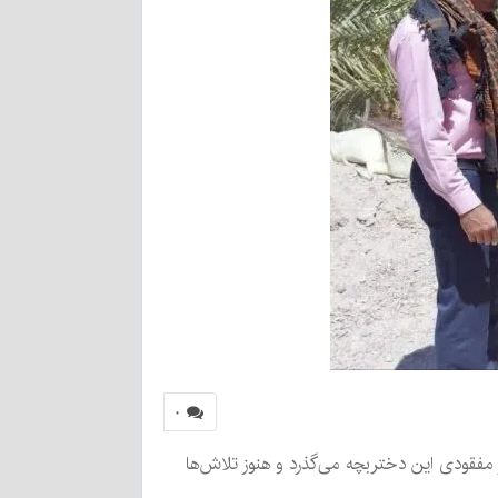
۰
یگان از مفقودی یک دختربچه ۳/۵ ساله در روستای اکبرآباد ده رضای ریگان خبر داد و گفت: مدت ۲ روز از مفقودی این دختربچه می‌گذرد و هنوز تلاش‌ها