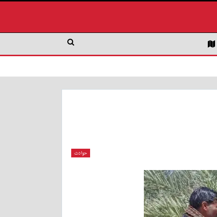
حوادث