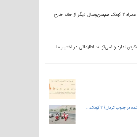
به گزارش کرمان‌نو، موسی مولائیان روز چهارشنبه در گفت‌وگوی تلفنی به خبرنگار کرمان نو اظهار داشت: این دختربچه ۲ روز قبل به همراه ۲ کودک هم‌سن‌وسال دیگر از خانه خارج
 درست صحبت‌کردن ندارد و نمی‌توانند اطلاعاتی در اختیار ما
ر جنوب کرمان/ ۲ کودک…