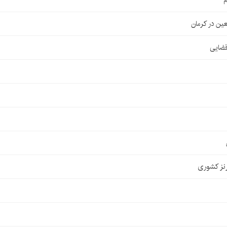
م
قضایی
نز کشوری