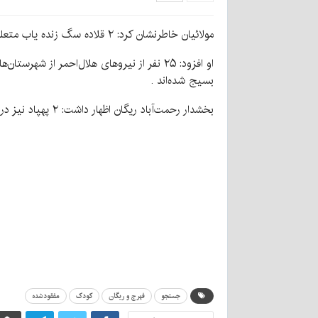
مولائیان خاطرنشان کرد: ۲ قلاده سگ زنده یاب متعلق به هلال‌احمر در منطقه کار جستجو را شروع کرده است.
او افزود: ۲۵ نفر از نیروهای هلال‌احمر ا
بسیج شده‌اند .
بخشدار رحمت‌آباد ریگان اظهار داشت: ۲ پهپاد نیز در منطقه به پرواز درآمده‌اند؛ اما هر چه جست‌وجو کرده‌اند متأسفانه هنوز بی‌نتیجه بوده است.
جستجو
فهرج و ریگان
کودک
مفقودشده