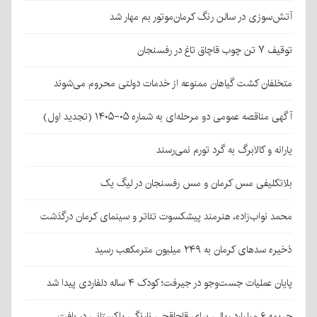
آتش‌سوزی در سالن رنگ کرمان‌موتور بم مهار شد
توقیف ۷ تن چوب قاچاق تاغ در رفسنجان
متخلفان کشت گیاهان ممنوعه از خدمات دولتی محروم می‌شوند
آگهی مناقصه عمومی دو مرحله‌ای به شماره ۰۵-۱۴۰۵ (تجدید اول)
یارانه و کالابرگ به گرد تورم نمی‌رسند
بلاتکلیفی مس کرمان و مس رفسنجان در لیگ یک
محمد نواب‌زاده، هنرمند پیشکسوت تئاتر و سینمای کرمان درگذشت
ذخیره سدهای کرمان به ۲۴۹ میلیون مترمکعب رسید
پایان عملیات جست‌وجو در جیرفت؛ کودک ۴ ساله دلفاردی پیدا شد
جریمه ۶ میلیارد ریالی برای قاچاقچی نارنگی پاکستانی در بافت