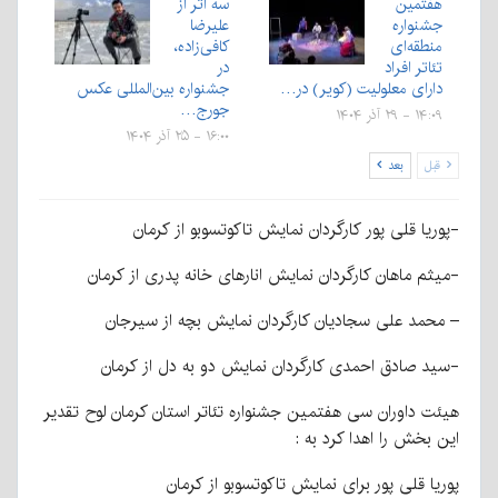
هفتمین
سه اثر از
جشنواره
علیرضا
منطقه‌ای
کافی‌زاده،
تئاتر افراد
در
دارای معلولیت (کویر) در…
جشنواره بین‌المللی عکس
جورج…
۱۴:۰۹ - ۲۹ آذر ۱۴۰۴
۱۶:۰۰ - ۲۵ آذر ۱۴۰۴
قبل
بعد
-پوریا قلی پور کارگردان نمایش تاکوتسوبو از کرمان
-میثم ماهان کارگردان نمایش انارهای خانه پدری از کرمان
– محمد علی سجادیان کارگردان نمایش بچه از سیرجان
-سید صادق احمدی کارگردان نمایش دو به دل از کرمان
هیئت داوران سی هفتمین جشنواره تئاتر استان کرمان لوح تقدیر
این بخش را اهدا کرد به :
پوریا قلی پور برای نمایش تاکوتسوبو از کرمان