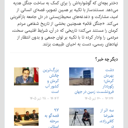
دختر بچه‌ای که گوشواره‌اش را برای کمک به ساخت جنگل هدیه
می‌دهد. مستندساز با تکیه بر همین تصویر، قصه‌ای انسانی از
امید، مشارکت و دغدغه‌های محیط‌زیستی در دل جامعه بازآفرینی
می‌کند. «جنگل قائم» همچنین بخشی از تاریخ شفاهی مردم
کرمان را مستند می‌کند؛ تاریخی که در آن، شرایط اقلیمی سخت،
مردمی را وادار کرده تا با تکیه بر توان جمعی و بدون انتظار از
نهادهای رسمی، دست به احیای طبیعت بزنند.
دیگر چه خبر؟
دشت
بزرگ‌ترین
بهرمان
چالش
کرمان؛
کرمان و
رکورددار
کشور آب
فرونشست زمین در جهان
است
۱۳:۳۴ - ۳۰ تیر ۱۴۰۵
۱۴:۴۷ - ۲۸ تیر ۱۴۰۵
سه اثر از
۹۷
علیرضا
قصه‌گو به
کافی‌زاده،
مرحله
در
استانی