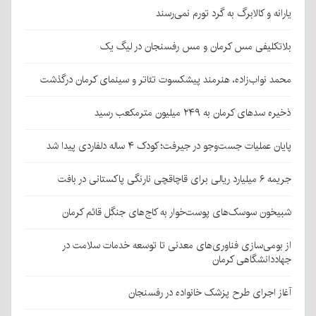
یارانه و کالابرگ به گرد تورم نمی‌رسند
بلاتکلیفی مس کرمان و مس رفسنجان در لیگ یک
محمد نواب‌زاده، هنرمند پیشکسوت تئاتر و سینمای کرمان درگذشت
ذخیره سدهای کرمان به ۲۴۹ میلیون مترمکعب رسید
پایان عملیات جست‌وجو در جیرفت؛ کودک ۴ ساله دلفاردی پیدا شد
جریمه ۶ میلیارد ریالی برای قاچاقچی نارنگی پاکستانی در بافت
شبیخون سوسک‌های پوست‌خوار به کاج‌های جنگل قائم کرمان
از بومی‌سازی فناوری‌های معدنی تا توسعه خدمات سلامت در
جهاددانشگاهی کرمان
آغاز اجرای طرح پزشک خانواده در رفسنجان