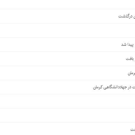
ن درگذشت
مان
 در جهاددانشگاهی کرمان
فت