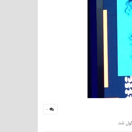
۰
کول شد.