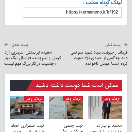
لینک کوتاه مطلب :
پست قبلی
پست بعدی
فرماندار جیرفت: بنیاد شهید هم نمی
سعیده ایرانمنش؛ سرمربی آراد
داند چه کسی از احمدی نژاد دعوت
کرمان و تیم پدیده فوتسال لیگ برتر
کرده است/ مهمان ناخوانده
: جنسیت در کار بزرگ مهم نیست
ممکن است شما دوست داشته باشید
فرهنگ و هنر
فرهنگ و هنر
فرهنگ و هنر
محمد نواب‌زاده،
ثبت رسمی
ثبت اضطراری انجام
هنرمند پیشکسوت
«انگشتر ارگ
شد اما زمان احیای