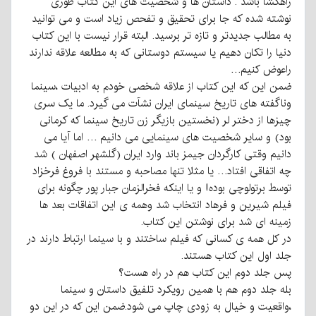
راهگشا باشد . داستان ها و شخصیت های این کتاب طوری
نوشته شده که جا برای تحقیق و تفحص زیاد است و می توانید
به مطالب جدیدتر و تازه تر برسید. البته قرار نیست با این کتاب
دنیا را تکان دهیم یا سیستم دوستانی که به مطالعه علاقه ندارند
راعوض کنیم…
ضمن این که این کتاب از علاقه شخصی خودم به ادبیات ،سینما
وناگفته های تاریخ سینمای ایران نشآت می گیرد. ما یک سری
چیزها از دختر لر (نخستین بازیگر زن تاریخ سینما که کرمانی
بود) و سایر شخصیت های سینمایی می دانیم … اما آیا می
دانیم وقتی کارگردان جیمز باند وارد ایران (گلشهر اصفهان ) شد
چه اتفاقی افتاد… یا مثلا تنها مصاحبه و مستند با فروغ فرخزاد
توسط برتولوچی بوده! و یا اینکه فخرالزمان جبار پور چگونه برای
فیلم شیرین و فرهاد انتخاب شد وهمه ی این اتفاقات بعد ها
زمینه ای شد برای نوشتن این کتاب.
در کل همه ی کسانی که فیلم ساختند و با سینما ارتباط دارند در
جلد اول این کتاب هستند.
پس جلد دوم این کتاب هم در راه هست؟
بله جلد دوم هم با همین رویکرد تلفیق داستان و سینما
،واقعیت و خیال به زودی چاپ می شود.ضمن این که در این دو