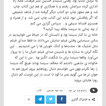
به کرمان آمدم؛ بود. وقتی شنیدم حسین نشر فرهنگ عامه راه
اندازی کرده سراغش رفتم و با همکاری او هم این کتاب چاپ
شد و هم مجوز چاپ دو کتاب دیگر گرفته شد.از شاهد شفیعی
که اگر رفاقتش نبود شاید این کتاب چاپ نمی شد. و از همراه و
همسرم افسانه سیفی و… سپاس گزاری می کنم.
از چه زمانی به سینما علاقه پیدا کردید؟
خانه ی ما کنار سینما بود و تابستان که در حیاط می خوابیدیم در
سالن سینمایی وقتی فیلم نمایش می‌دادند ما فقط صدای فیلم
مثل شلیک ها ، مشت‌ها و کتک خوردن ها را می شنیدیم… این
نگاه کردن به ستاره ها و شنیدن صدای فیلم خیال ما را به پرواز
می‌آورد. واقعا سینما برای ما شگفت انگیز بود . من با این که
خانواده ی مذهبی داشتم که مخالف سینما بودند هیچ گاه سینما
را رها نکردم.چون می خواستم دنبال رویاهایم بروم امروز هم به
جوان تر ها می گویم عمر ما کوه تا است در این فرصت کم دنبال
رویا هایتان بروید.
زامپانو وارد می شود
سید جواد موسوی
کتاب
به اشتراک گذاری