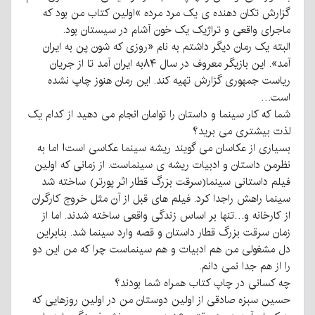
گزارش تکان دهنده ی یک مرد مرده »اولین کتاب من بود که
ماجرای واقعی و تراژیک یک خون آشام در سیستان بود.
البته یک رمان دیگر داشتم به نام «روزی که شون پن به ایران
آمد». این بازیگر معروف در سال ۸۴به ایران آمد تا از جریان
ریاست جمهوری گزارش تهیه کند. این رمان هنوز چاپ نشده
است…
شما که کار سینما و داستان را توامان انجام می دهید از کدام یک
لذت بیشتری می برید؟
بسیاری از عکاسان می گویند ریشه سینما عکاسی است! اما به
نظرمن داستان و ادبیات ریشه ی سینماست. از زمانی که اولین
فیلم داستانی سینما(سرقت بزرگ قطار اثر پورتر) ساخته شد
سینما راهش راجدا کرد. فیلم های قبل از آن مثل خروج کارگران
از کارخانه و…تنها بر اساس زندگی واقعی ساخته شدند. اما از
زمان سرقت بزرگ قطار داستان و قصه وارد سینما شد. بنابراین
دل مشغولی من هم ادبیات و هم سینماست چرا که من این دو
را از هم جدا نمی دانم.
چه کسانی در چاپ کتاب همراه شما بودند؟
حسین سبزه صادقی از اولین دوستان من در اولین روزهایی که