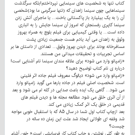
کتاب تنها به شخصیت های سینمایی نپرداختم!بلکه سرگذشت
سینماهایی چون سینما زاهدان که (تنها سرگرمی ما بود)شخصی
آن را به یک بیلیارد باز پاکستانی باخت… یا ماجرای آتش زدن
سینما کاپری رفسنجان که امروز آن سینما جایش را به انباری
داده است… یا وقتی کیمیایی برای فیلم بلوچ به همراه بهروز
وثوق به زاهدان می آید یادم هست جمعیت زیادی پشت
مسافرخانه بودند برای دیدن بهروز وثوق… تعدادی از داستان ها بر
اساس تجربیات و تحقیقات میدانی من هستند.
«زامپانو وارد می شود» برای علاقه مندان سینما نام آشنایی است!
درباره ی نام کتاب توضیح دهید؟
«زامپانو وارد می شود» دیالوگ معروف فیلم جاده اثر فلینی
است. شخصیت اصلی فیلم در جاده بارها می گوید زامپانو وارد
می شود… گاهی یک ایده باعث صدایی در کله ام می شود و بعد
از آن اثری خلق می شود. مطالعه مجله ها و دیدن فیلم های
قدیمی در خلق یک اثر کمک زیادی می کند.
بعد ازچاپ کتاب اول شما در سال ۸۵ که با استقبال خوبی مواجه
شد وقفه ای طولانی ایجاد شد علت این زمان ده ساله در
چیست؟
به طور کلی نوشتن و چاپ کتاب کار فرسایشی است.« خون آشام