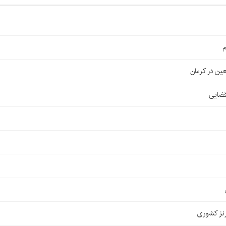
م
قضایی
نز کشوری