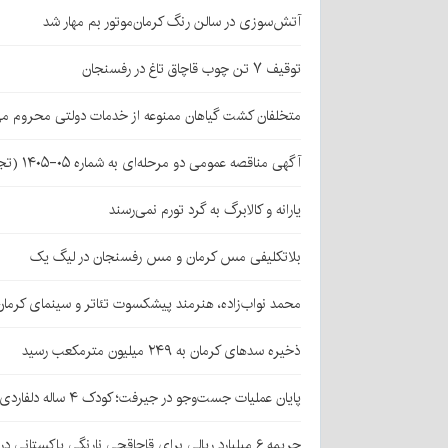
آتش‌سوزی در سالن رنگ کرمان‌موتور بم مهار شد
توقیف ۷ تن چوب قاچاق تاغ در رفسنجان
متخلفان کشت گیاهان ممنوعه از خدمات دولتی محروم می
آگهی مناقصه عمومی دو مرحله‌ای به شماره ۰۵-۱۴۰۵ (تجدید اول)
یارانه و کالابرگ به گرد تورم نمی‌رسند
بلاتکلیفی مس کرمان و مس رفسنجان در لیگ یک
محمد نواب‌زاده، هنرمند پیشکسوت تئاتر و سینمای کرما
ذخیره سدهای کرمان به ۲۴۹ میلیون مترمکعب رسید
پایان عملیات جست‌وجو در جیرفت؛ کودک ۴ ساله دلفاردی پیدا شد
جریمه ۶ میلیارد ریالی برای قاچاقچی نارنگی پاکستانی در بافت