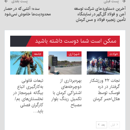
پست قبلی
پست بعدی
آخرین دستاوردهای شرکت توسعه
سده؛ آتشی که در حصار
آهن و فولاد گل‌گهر در نمایشگاه
محدودیت‌ها خاموش نمی‌شود
تأمین زنجیره فولاد و مس کرمان
ممکن است شما دوست داشته باشید
حوادث
شهرداری
جامعه
نجات ۲۲ ورزشکار
بهره‌برداری از
تبعات قانونی
گرفتار در دره
دوچرخه‌های
به‌کارگیری اتباع
فوسک توسط
اشتراکی کرمان با
بیگانه غیرمجاز در
هلال‌احمر کرمان
تکمیل رینگ بلوار
نخلستان‌های بم/
مصباح
کارگران فصلی
باید…
قبل
بعد