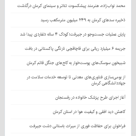
محمد نواب‌زاده، هنرمند پیشکسوت تئاتر و سینمای کرمان درگذشت
ذخیره سدهای کرمان به ۲۴۹ میلیون مترمکعب رسید
پایان عملیات جست‌وجو در جیرفت؛ کودک ۴ ساله دلفاردی پیدا شد
جریمه ۶ میلیارد ریالی برای قاچاقچی نارنگی پاکستانی در بافت
شبیخون سوسک‌های پوست‌خوار به کاج‌های جنگل قائم کرمان
از بومی‌سازی فناوری‌های معدنی تا توسعه خدمات سلامت در
جهاددانشگاهی کرمان
آغاز اجرای طرح پزشک خانواده در رفسنجان
کاهش دید افقی و کیفیت هوا در استان کرمان
فراخوان برای حفاظت فوری از میراث باستانی دشت جیرفت