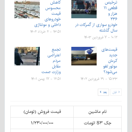
ترخیص
کاهش
قطعی ۱۱
محسوس
هزار و
قیمت
۲۳۶
خودروهای
خودرو سواری از گمرکات در
داخلی و مونتاژی
سال گذشته
۱۳:۵۱ - ۲ خرداد ۱۴۰۲
۱۰:۱۲ - ۷ فروردین ۱۴۰۳
قیمت‌های
تجمع
جدید
اعتراضی
کرمان
مردم
موتور لغو
مقابل
می‌شود؟
وزارت صمت
۱۵:۳۳ - ۲۹ فروردین ۱۴۰۲
۱۲:۵۱ - ۱۷ بهمن ۱۴۰۱
قبل
بعد
نام ماشین
قیمت
فروش
(تومان)
جک S۳ اتومات
۱/۲۳۰/۰۰۰/۰۰۰