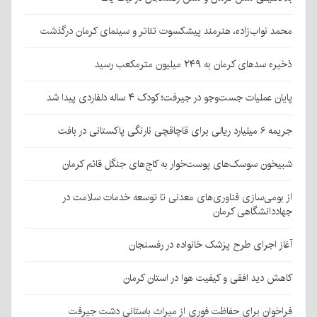
محمد نواب‌زاده، هنرمند پیشکسوت تئاتر و سینمای کرمان درگذشت
ذخیره سدهای کرمان به ۲۴۹ میلیون مترمکعب رسید
پایان عملیات جست‌وجو در جیرفت؛ کودک ۴ ساله دلفاردی پیدا شد
جریمه ۶ میلیارد ریالی برای قاچاقچی نارنگی پاکستانی در بافت
شبیخون سوسک‌های پوست‌خوار به کاج‌های جنگل قائم کرمان
از بومی‌سازی فناوری‌های معدنی تا توسعه خدمات سلامت در
جهاددانشگاهی کرمان
آغاز اجرای طرح پزشک خانواده در رفسنجان
کاهش دید افقی و کیفیت هوا در استان کرمان
فراخوان برای حفاظت فوری از میراث باستانی دشت جیرفت