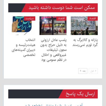
ممکن است شما دوست داشته باشید
اقتصاد
اقتصاد
سیاست
یارانه و کالابرگ به
پلمپ عادل ارزونی
انتخاب
گرد تورم نمی‌رسند
به دليل حراج بدون
هیئت‌رئیسه و
مجوز، تبليغات
دبیران کمیته‌های
غیرواقعی و اخلال
تخصصی
در نظم عمومی بود
قبل
بعد
ارسال یک پاسخ
آدرس ایمیل شما منتشر نخواهد شد.