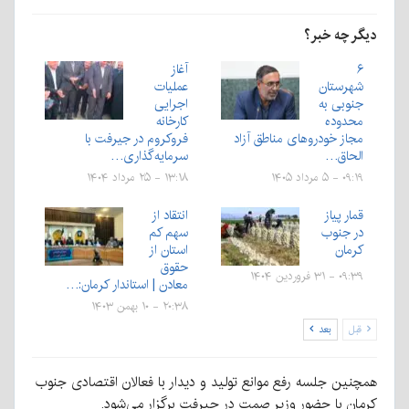
دیگر چه خبر؟
۶
آغاز
شهرستان‌‌
عملیات
جنوبی به
اجرایی
محدوده
کارخانه
مجاز خودروهای مناطق آزاد
فروکروم در جیرفت با
الحاق…
سرمایه‌گذاری…
۰۹:۱۹ - ۵ مرداد ۱۴۰۵
۱۳:۱۸ - ۲۵ مرداد ۱۴۰۴
قمار پیاز
انتقاد از
در جنوب
سهم کم
کرمان
استان از
حقوق
۰۹:۳۹ - ۳۱ فروردین ۱۴۰۴
معادن | استاندار کرمان:…
۲۰:۳۸ - ۱۰ بهمن ۱۴۰۳
قبل
بعد
همچنین جلسه رفع موانع تولید و دیدار با فعالان اقتصادی جنوب
کرمان با حضور وزیر صمت در جیرفت برگزار می‌شود.