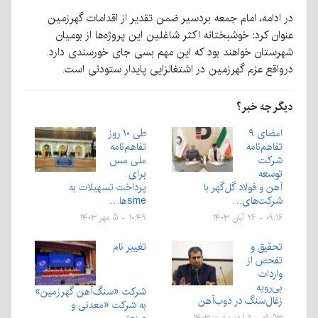
در ادامه، امام جمعه بردسیر ضمن تقدیر از اقدامات گهرزمین
عنوان کرد: خوشبختانه اکثر شاغلین این پروژه‌ها از بومیان
شهرستان خواهند بود که این مهم بسی جای خورسندی دارد.
درواقع عزم گهرزمین در اشتغالزایی پایدار ستودنی است.
دیگر چه خبر؟
امضای ۹
طی ۱۰ روز
تفاهم‌نامه
تفاهم‌نامه
شرکت
ملی مس
توسعه
برای
آهن و فولاد گل‌گهر با
پرداخت تسهیلات به
شرکت‌های…
smeها…
۰۹:۱۶ - ۲۶ آبان ۱۴۰۳
۱۰:۴۹ - ۵ مهر ۱۴۰۳
تحقیق و
تغییر نام
تفحص از
واردات
بی‌رویه
شرکت «سنگ‌آهن گهرزمین»
زغال‌سنگ در ذوب‌آهن
به شرکت «معدنی و
۰۹:۵۳ - ۹ اردیبهشت ۱۴۰۳