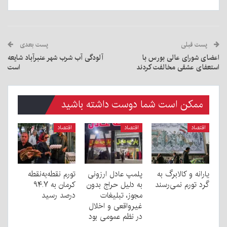
پست قبلی
پست بعدی
اعضای شورای عالی بورس با
آلودگی آب شرب شهر عنبرآباد شایعه
استعفای عشقی مخالفت کردند
است
ممکن است شما دوست داشته باشید
اقتصاد
اقتصاد
اقتصاد
یارانه و کالابرگ به
پلمپ عادل ارزونی
تورم نقطه‌به‌نقطه
گرد تورم نمی‌رسند
به دليل حراج بدون
کرمان به ۹۴.۷
مجوز، تبليغات
درصد رسید
غیرواقعی و اخلال
در نظم عمومی بود