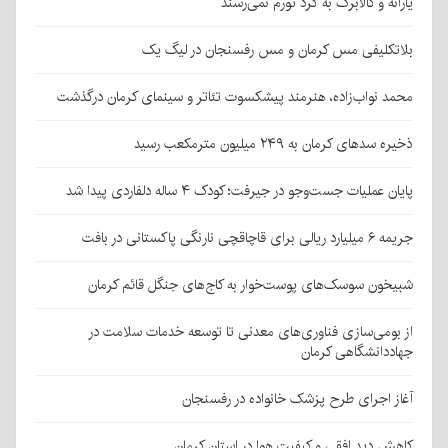
یارانه و کالابرگ به گرد تورم نمی‌رسند
بلاتکلیفی مس کرمان و مس رفسنجان در لیگ یک
محمد نواب‌زاده، هنرمند پیشکسوت تئاتر و سینمای کرمان درگذشت
ذخیره سدهای کرمان به ۲۴۹ میلیون مترمکعب رسید
پایان عملیات جست‌وجو در جیرفت؛ کودک ۴ ساله دلفاردی پیدا شد
جریمه ۶ میلیارد ریالی برای قاچاقچی نارنگی پاکستانی در بافت
شبیخون سوسک‌های پوست‌خوار به کاج‌های جنگل قائم کرمان
از بومی‌سازی فناوری‌های معدنی تا توسعه خدمات سلامت در
جهاددانشگاهی کرمان
آغاز اجرای طرح پزشک خانواده در رفسنجان
کاهش دید افقی و کیفیت هوا در استان کرمان