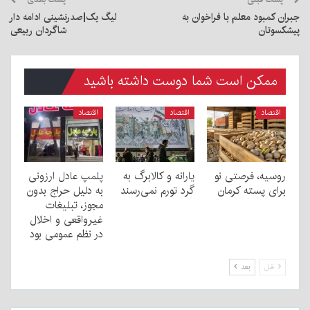
جبران کمبود معلم با فراخوان به
لیگ یک|صدرنشینی ادامه دار
پیشکسوتان
شاگردان ربیعی
ممکن است شما دوست داشته باشید
اقتصاد
اقتصاد
اقتصاد
روسیه، فرصتی نو
یارانه و کالابرگ به
پلمپ عادل ارزونی
برای پسته کرمان
گرد تورم نمی‌رسند
به دليل حراج بدون
مجوز، تبليغات
غیرواقعی و اخلال
در نظم عمومی بود
قبل
بعد