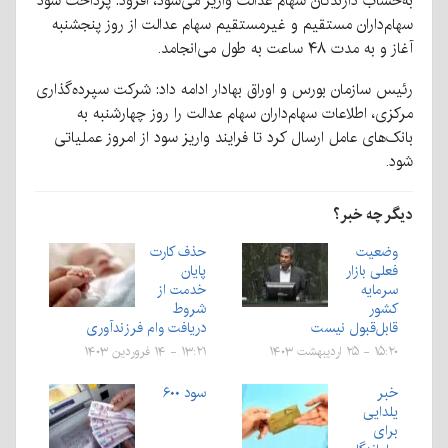
به‌حساب دارندگان سهام عدالت واریز می‌شود، افزود: پرداخت سود
سهام‌داران مستقیم و غیرمستقیم سهام عدالت از روز پنجشنبه
آغاز و به مدت ۴۸ ساعت به طول می‌انجامد.
رئیس سازمان بورس و اوراق بهادار ادامه داد: شرکت سپرده‌گذاری
مرکزی، اطلاعات سهام‌داران سهام عدالت را روز چهارشنبه به
بانک‌های عامل ارسال کرد تا فرایند واریز سود از امروز عملیاتی
شود.
دیگر چه خبر؟
وضعیت
حذف کارت
فعلی بازار
پایان
سرمایه
خدمت از
کشور
شروط
قابل‌قبول نیست
دریافت وام فرزندآوری
۱۵:۲۰ - ۲۵ اردیبهشت ۱۴۰۳
۱۳:۲۱ - ۱۴ فروردین ۱۴۰۳
خبر
سود ۶۰۰
یلدایی
برای