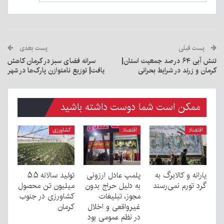
پست قبلی
پست بعدی
تنش آبی ۶۴ درصد جمعیت استان|
سرانه فضای سبز در کرمان کاهش
کرمان و زرند در شرایط بحرانی
یافت| توزیع نامتوازن پارک‌ها در شهر
ممکن است شما دوست داشته باشید
اقتصاد
اقتصاد
کشاورزی
یارانه و کالابرگ به
پلمپ عادل ارزونی
تولید سالانه ۵.۵
گرد تورم نمی‌رسند
به دليل حراج بدون
میلیون تن محصول
مجوز، تبليغات
کشاورزی در جنوب
غیرواقعی و اخلال
کرمان
در نظم عمومی بود