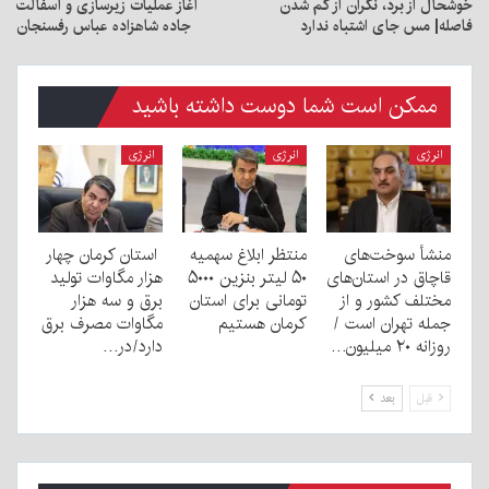
خوشحال از برد، نگران از کم شدن
آغاز عملیات زیرسازی و آسفالت
فاصله| مس جای اشتباه ندارد
جاده شاهزاده عباس رفسنجان
ممکن است شما دوست داشته باشید
انرژی
انرژی
انرژی
منشأ سوخت‌های
منتظر ابلاغ سهمیه
استان کرمان چهار
قاچاق در استان‌های
۵۰ لیتر بنزین ۵۰۰۰
هزار مگاوات تولید
مختلف کشور و از
تومانی برای استان
برق و سه هزار
جمله تهران است /
کرمان هستیم
مگاوات مصرف برق
روزانه ۲۰ میلیون…
دارد/در…
قبل
بعد