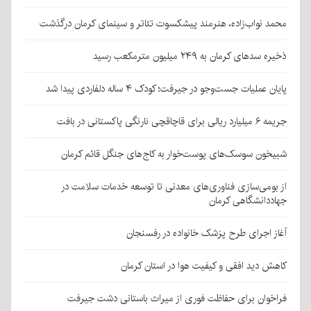
محمد نواب‌زاده، هنرمند پیشکسوت تئاتر و سینمای کرمان درگذشت
ذخیره سدهای کرمان به ۲۴۹ میلیون مترمکعب رسید
پایان عملیات جست‌وجو در جیرفت؛ کودک ۴ ساله دلفاردی پیدا شد
جریمه ۶ میلیارد ریالی برای قاچاقچی نارنگی پاکستانی در بافت
شبیخون سوسک‌های پوست‌خوار به کاج‌های جنگل قائم کرمان
از بومی‌سازی فناوری‌های معدنی تا توسعه خدمات سلامت در
جهاددانشگاهی کرمان
آغاز اجرای طرح پزشک خانواده در رفسنجان
کاهش دید افقی و کیفیت هوا در استان کرمان
فراخوان برای حفاظت فوری از میراث باستانی دشت جیرفت