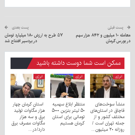
پست قبلی
پست بعدی
معامله ۱۰ میلیون و ۸۴۲ هزار سهم
۵۷ طرح به ارزش ۱۸۰ میلیارد تومان
در بورس کرمان
در بردسیر افتتاح شد
ممکن است شما دوست داشته باشید
انرژی
انرژی
انرژی
منشأ سوخت‌های
منتظر ابلاغ سهمیه
استان کرمان چهار
قاچاق در استان‌های
۵۰ لیتر بنزین ۵۰۰۰
هزار مگاوات تولید
مختلف کشور و از
تومانی برای استان
برق و سه هزار
جمله تهران است /
کرمان هستیم
مگاوات مصرف برق
روزانه ۲۰ میلیون…
دارد/در…