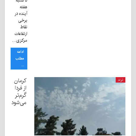
تا شنبه
هفته
آینده در
برخی
نقاط
ارتفاعات
مرکزی…
ادامه
مطلب
...
کرمان
ترند
از فردا
گرم‌تر
می‌شود