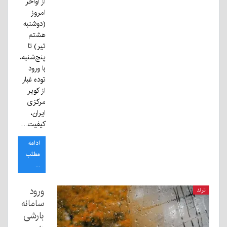
از اواخر
امروز
(دوشنبه
هشتم
تیر) تا
پنج‌شنبه،
با ورود
توده غبار
از کویر
مرکزی
ایران،
کیفیت…
ادامه
مطلب
...
ورود
ترند
سامانه
بارشی