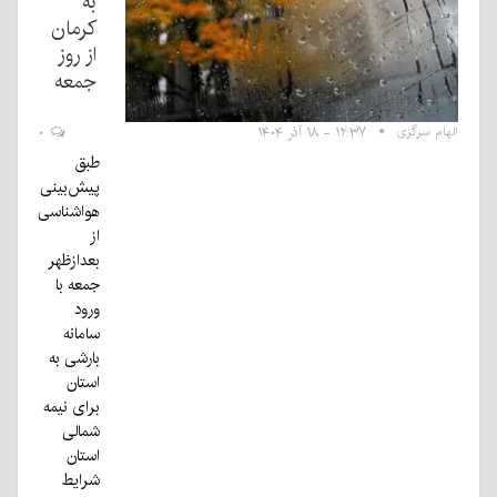
به
کرمان
از روز
جمعه
الهام سرگزی
۱۲:۳۷ - ۱۸ آذر ۱۴۰۴
۰
طبق
پیش‌بینی
هواشناسی
از
بعدازظهر
جمعه با
ورود
سامانه
بارشی به
استان
برای نیمه
شمالی
استان
شرایط