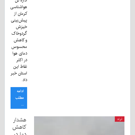
اداره کل
هواشناسی
کرمان از
پیش‌بینی
خیزش
گردوخاک
و کاهش
محسوس
دمای هوا
در اکثر
نقاط این
استان خبر
داد.
ادامه
مطلب
...
هشدار
ترند
کاهش
دما در