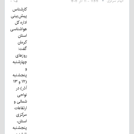
الهام سرگزی
۱۱:۴۴ - ۱۱ آذر ۱۴۰۴
۰
کارشناس
پیش‌بینی
اداره کل
هواشناسی
استان
کرمان
گفت:
روزهای
چهارشنبه
و
پنجشنبه
(۱۲ و ۱۳
آذر) در
نواحی
شمالی و
ارتفاعات
مرکزی
استان،
پنجشنبه