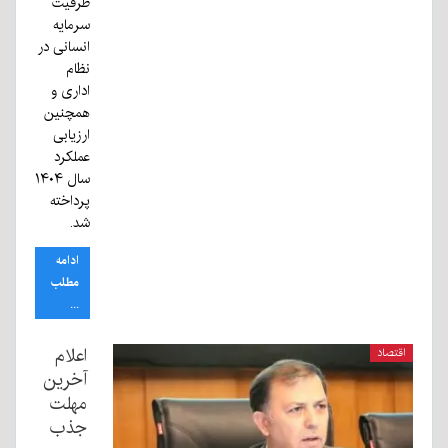
ظرفیت
سرمایه
انسانی در
نظام
اداری و
همچنین
ارزیابی
عملکرد
سال ۱۴۰۴
پرداخته
شد.
ادامه
مطلب
...
اعلام
اقتصاد
آخرین
مهلت
جذب