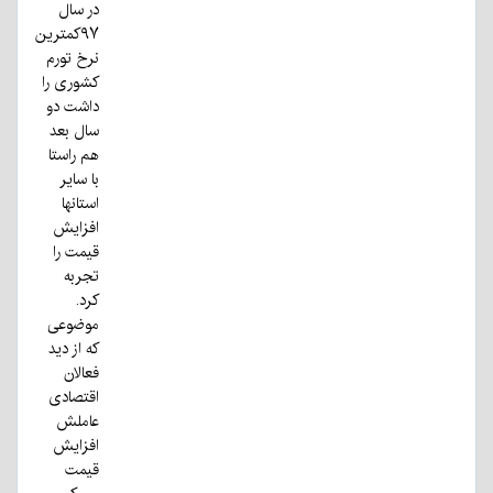
در سال
۹۷کمترین
نرخ تورم
کشوری را
داشت دو
سال بعد
هم راستا
با سایر
استانها
افزایش
قیمت را
تجربه
کرد.
موضوعی
که از دید
فعالان
اقتصادی
عاملش
افزایش
قیمت