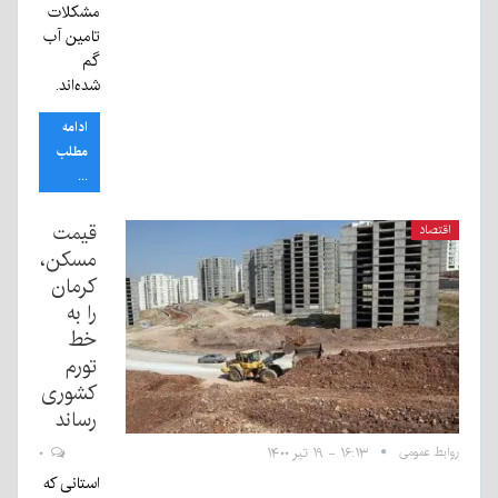
مشکلات
تامین آب
گم
شده‌اند.
ادامه
مطلب
...
قیمت
اقتصاد
مسکن،
کرمان
را به
خط
تورم
کشوری
رساند
روابط عمومی
۱۶:۱۳ - ۱۹ تیر ۱۴۰۰
۰
استانی که