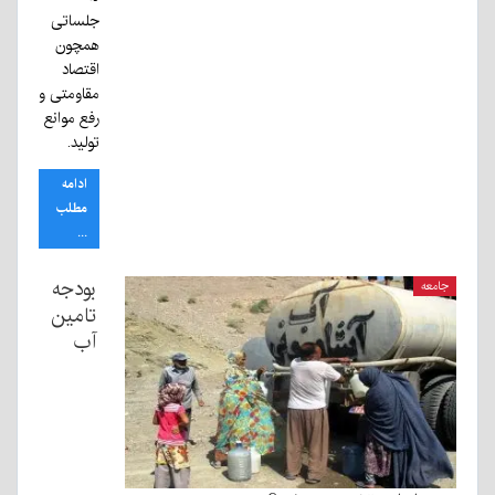
جلساتی
همچون
اقتصاد
مقاومتی و
رفع موانع
تولید.
ادامه
مطلب
...
بودجه
جامعه
تامین
آب