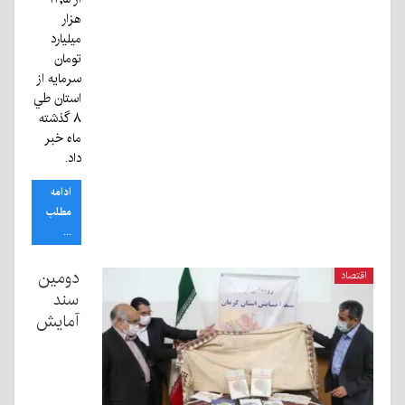
هزار
ميليارد
تومان
سرمايه از
استان طي
۸ گذشته
ماه خبر
داد.
ادامه
مطلب
...
دومین
اقتصاد
سند
آمایش