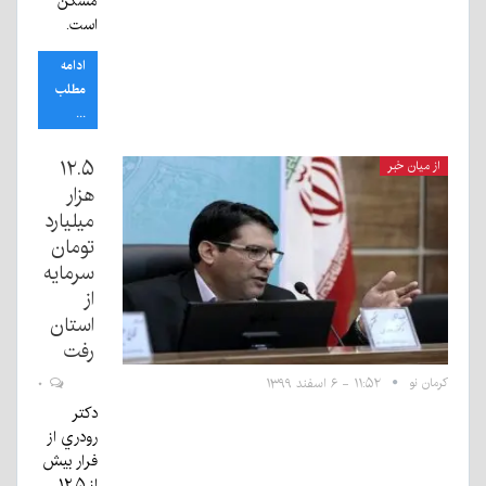
مسکن
است.
ادامه
مطلب
...
۱۲.۵
از میان خبر
هزار
میلیارد
تومان
سرمایه
از
استان
رفت
کرمان نو
۱۱:۵۲ - ۶ اسفند ۱۳۹۹
۰
دكتر
رودري از
فرار بيش
از ۱۲,۵