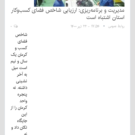
مدیریت و برنامه‌ریزی: ارزیابی شاخص فضای کسب‌وکار
استان اشتباه است
روابط عمومی
۱۷:۵۴ - ۲۲ تیر ۱۴۰۰
۰
شاخص
فضای
کسب و
کرمان یک
سال و نیم
است میل
به آخر
نشینی
داشته. نه
پنجره
واحد
کرمان را از
این
جایگاه
تکان داد و
نه