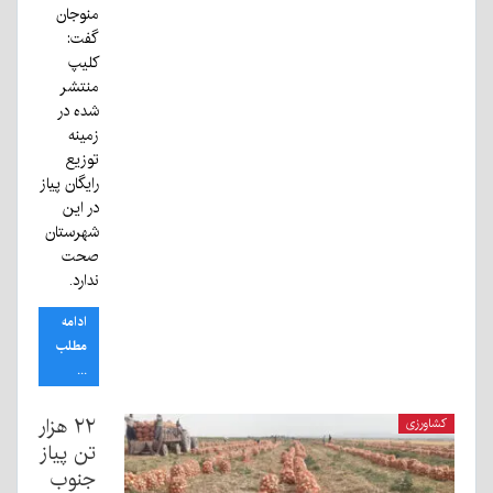
منوجان
گفت:
کلیپ
منتشر
شده در
زمینه
توزیع
رایگان پیاز
در این
شهرستان
صحت
ندارد.
ادامه
مطلب
...
۲۲ هزار
کشاورزی
تن پیاز
جنوب