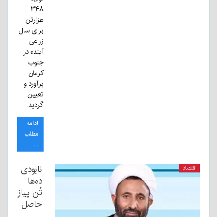
۳۴۸
هزارتن
برای سال
زراعی
آینده در
جنوب
کرمان
برآورد و
تعیین
گردید.
ادامه
مطلب
...
نابودی
اقتصاد
ده‌ها
تُن پیاز
حاصل