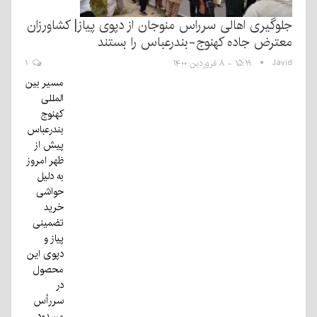
جلوگیری اهالی سرراس منوجان از دپوی پیاز| کشاورزان
معترض جاده کهنوج-بندرعباس را بستند
Javid
۱۵:۱۹ - ۸ فروردین ۱۴۰۰
۱
مسیر بین
المللی
کهنوج
بندرعباس
پیش از
ظهر امروز
به دلیل
حواشی
خرید
تضمینی
پیاز و
دپوی این
محصول
در
سررأس
مسدود