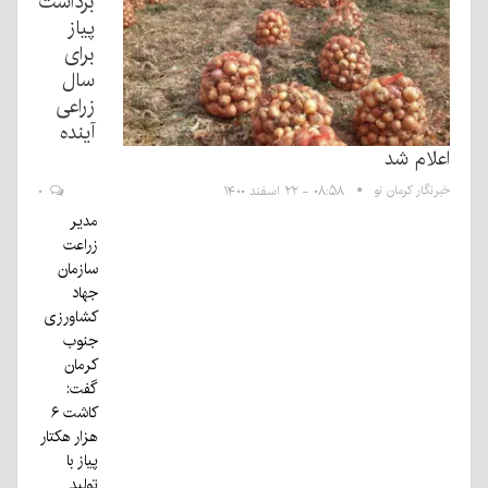
برداشت
پیاز
برای
سال
زراعی
آینده
اعلام شد
خبرنگار کرمان نو
۰۸:۵۸ - ۲۲ اسفند ۱۴۰۰
۰
مدیر
زراعت
سازمان
جهاد
کشاورزی
جنوب
کرمان
گفت:
کاشت ۶
هزار هکتار
پیاز با
تولید