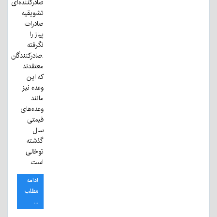
صادرکننده‌ای
تشویقیه
صادرات
پیاز را
نگرفته
.صادرکنندگان
معتقدند
که این
وعده نیز
مانند
وعده‌های
قیمتی
سال
گذشته
توخالی
است.
ادامه
مطلب
...