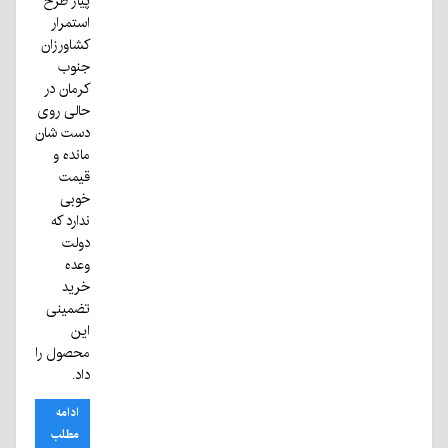
پیاز طرح
استمرار
کشاورزان
جنوب
کرمان در
حالی روی
دست شان
مانده و
قیمت
خوبی
ندارد که
دولت
وعده
خرید
تضمینی
این
محصول را
داد.
ادامه
مطلب