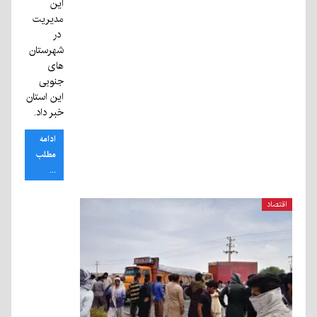
این
مدیریت
در
شهرستان
های
جنوبی
این استان
خبر داد.
ادامه
مطلب
...
اقتصاد