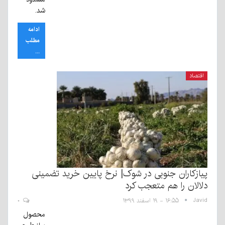
شد.
ادامه
مطلب
...
اقتصاد
پیازکاران جنوبی در شوک| نرخ پایین خرید تضمینی
دلالان را هم متعجب کرد
Javid
۱۶:۵۵ - ۱۹ اسفند ۱۳۹۹
۰
محصول