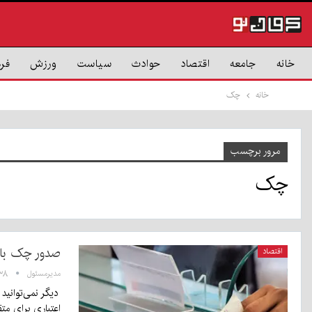
خانه
جامعه
اقتصاد
حوادث
سیاست
ورزش
فر
خانه
چک
مرور برچسب
چک
صدور چک با 
اقتصاد
مدیرمسئول
۱۵:۳۸ - 
دیگر نمی‌توانید
اعتباری برای م