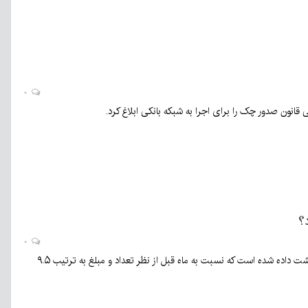
۰
انون صدور چک را برای اجرا به شبکه بانکی ابلاغ کرد.
؟
۰
حدود ۷۶۳ هزار فقره چک به ارزشی بیش از ۳۱۲ هزار میلیارد ریال در اسفندماه ۱۳۹۹ در کل کشور برگشت داده شده است که نسبت به ماه قبل از نظر تعداد و مبلغ به ترتیب ۹.۵