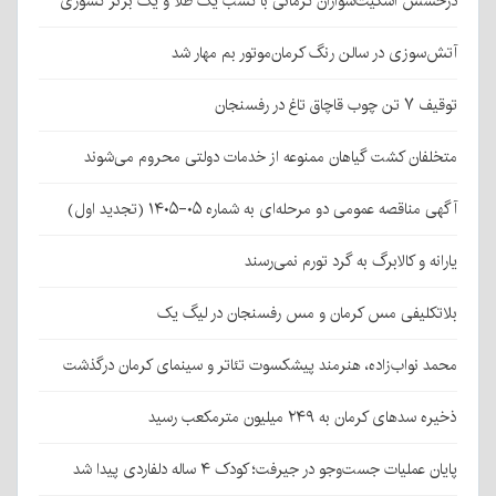
درخشش اسکیت‌سواران کرمانی با کسب یک طلا و یک برنز کشوری
آتش‌سوزی در سالن رنگ کرمان‌موتور بم مهار شد
توقیف ۷ تن چوب قاچاق تاغ در رفسنجان
متخلفان کشت گیاهان ممنوعه از خدمات دولتی محروم می‌شوند
آگهی مناقصه عمومی دو مرحله‌ای به شماره ۰۵-۱۴۰۵ (تجدید اول)
یارانه و کالابرگ به گرد تورم نمی‌رسند
بلاتکلیفی مس کرمان و مس رفسنجان در لیگ یک
محمد نواب‌زاده، هنرمند پیشکسوت تئاتر و سینمای کرمان درگذشت
ذخیره سدهای کرمان به ۲۴۹ میلیون مترمکعب رسید
پایان عملیات جست‌وجو در جیرفت؛ کودک ۴ ساله دلفاردی پیدا شد