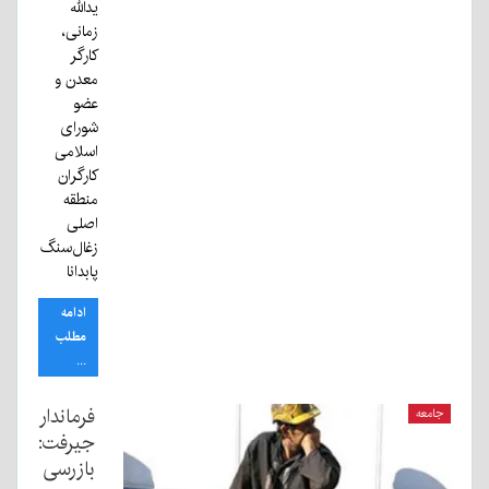
یدالله
زمانی،
کارگر
معدن و
عضو
شورای
اسلامی
کارگران
منطقه
اصلی
زغال‌سنگ
پابدانا
ادامه
مطلب
...
فرماندار
جامعه
جیرفت:
بازرسی