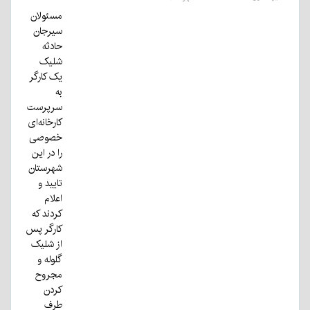
مسئولان
سیرجان
حادثه
شلیک
یک کارگر
به
سرپرست
کارخانه‌ای
خصوصی
را در این
شهرستان
تایید و
اعلام
کردند که
کارگر پس
از شلیک
گلوله و
مجروح
کردن
طرف