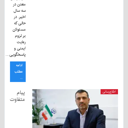
معدن در
سه سال
اخیر. در
حالی که
مسئولان
بر لزوم
رعایت
ایمنی و
پاسخگویی…
ادامه
مطلب
...
پیام
اطلاع‌رسانی
متفاوت