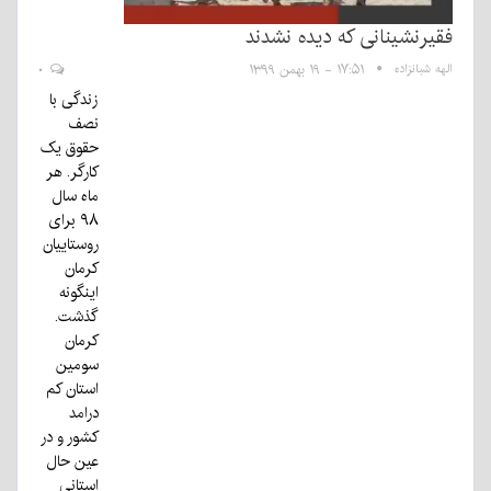
فقیرنشینانی که دیده نشدند
الهه شبانزاده
۱۷:۵۱ - ۱۹ بهمن ۱۳۹۹
۰
زندگی با
نصف
حقوق یک
کارگر. هر
ماه سال
۹۸ برای
روستاییان
کرمان
اینگونه
گذشت.
کرمان
سومین
استان کم
درامد
کشور و در
عین حال
استانی