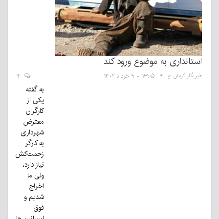
استانداری به موضوع ورود کند
خبرنگار کرمان نو
۱۳:۰۵ - ۹ خرداد ۱۴۰۲
۴
به گفته
یکی از
کارگران
معترض
شهرداری
به کارگر
زحمت‌کش
نیاز دارد،
ولی ما
اخراج
شدیم و
فوق
لیسانس‌ها