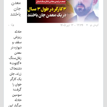
معدن
جان
باختند
کرمان نو
۱۲:۳۴ - ۱۲ تیر ۱۴۰۵
۰
حادثه
ریزش
سقف و
دیواره در
معدن
زغال‌سنگ
«گلتوت»
دشتخاک
زرند، جان
یک کارگر
جوان را
گرفت؛
سومین
حادثه
مرگبار این