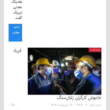
هلدینگ
معدنی
تبریک
گفت.
ادامه
مطلب
...
فریاد
یادداشت
خاموش کارگران زغال‌سنگ
مدیرمسئول
۱۲:۳۸ - ۱۲ اردیبهشت ۱۴۰۳
۰