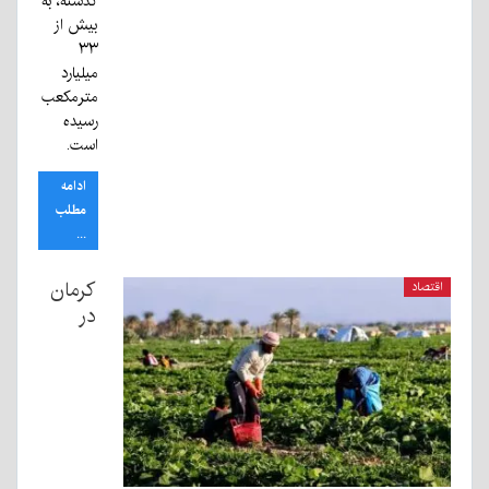
گذشته، به
بیش از
۳۳
میلیارد
مترمکعب
رسیده
است.
ادامه
مطلب
...
کرمان
اقتصاد
در