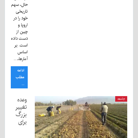
حال، سهم
تاریخی
خود را در
اروپا و
چین از
دست داده
است. بر
اساس
آمارها،…
ادامه
مطلب
...
وعده
جامعه
تغییر
بزرگ
برای