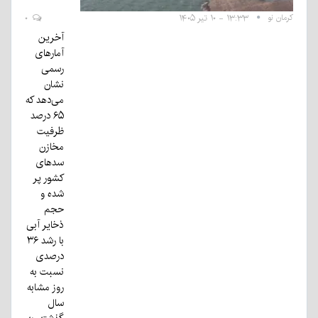
کرمان نو
۱۳:۳۳ - ۱۰ تیر ۱۴۰۵
۰
آخرین
آمارهای
رسمی
نشان
می‌دهد که
۶۵ درصد
ظرفیت
مخازن
سدهای
کشور پر
شده و
حجم
ذخایر آبی
با رشد ۳۶
درصدی
نسبت به
روز مشابه
سال