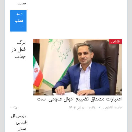
است.
ادامه
مطلب
...
ترک
قضایی
فعل در
جذب
اعتبارات مصداق تضییع اموال عمومی است
فاطمه آقاملایی
۱۰:۲۹ - ۸ آذر ۱۴۰۴
۰
بازرس کل
قضایی
استان