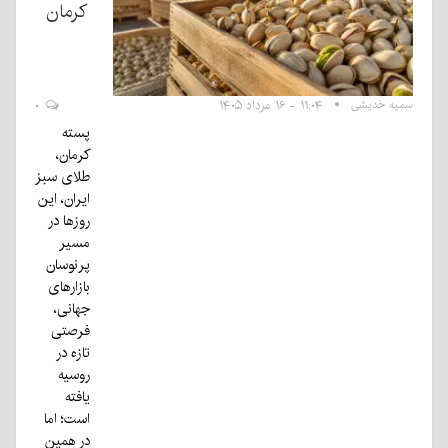
کرمان
سمیه خدیشی
۱۱:۰۴ - ۱۶ مرداد ۱۴۰۵
۰
پسته
کرمان،
طلای سبز
ایران، این
روزها در
مسیر
پرنوسان
بازارهای
جهانی،
فرصتی
تازه در
روسیه
یافته
است؛ اما
در همین