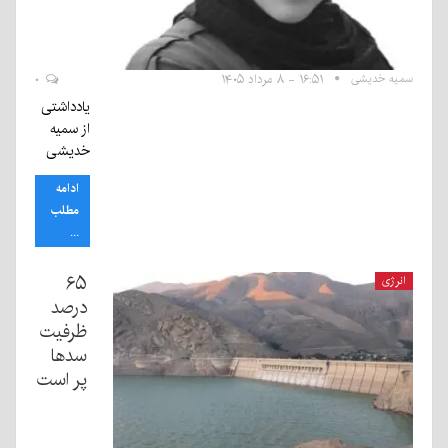
سمیه خدیشی
۱۶:۵۱ - ۸ مرداد ۱۴۰۵
۰
یادداشتی
از سمیه
خدیشی
ادامه
مطلب
...
۶۵
انرژی
درصد
ظرفیت
سدها
پر است