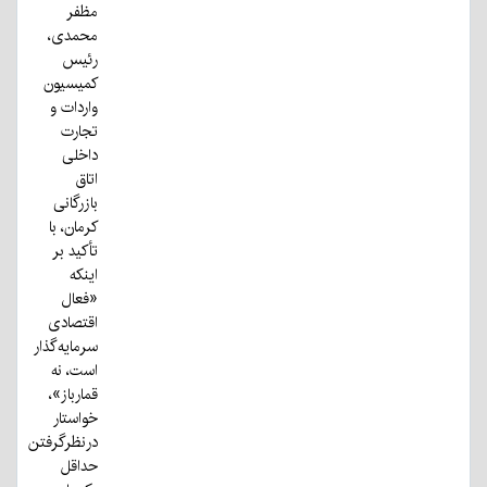
مظفر
محمدی،
رئیس
کمیسیون
واردات و
تجارت
داخلی
اتاق
بازرگانی
کرمان، با
تأکید بر
اینکه
«فعال
اقتصادی
سرمایه‌گذار
است، نه
قمارباز»،
خواستار
درنظرگرفتن
حداقل