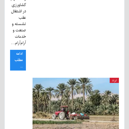
کشاورزی
در اشتغال
عقب
نشسته و
صنعت و
خدمات
آرام‌آرام…
ادامه
مطلب
...
ترند