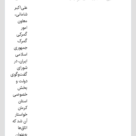
علی‌اکبر
شامانی،
معاون
امور
گمرکی
گمرک
جمهوری
اسلامی
ایران، در
شورای
گفت‌وگوی
دولت و
بخش
خصوصی
استان
کرمان
خواستار
آن شد که
اتاق‌ها
به‌عنوان