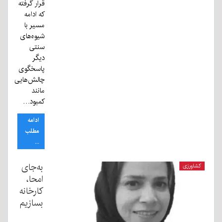
قرار گرفته
که ادامه
مسیر با
شیوه‌های
سنتی
دیگر
پاسخگوی
چالش‌هایی
مانند
کمبود…
ادامه
مطلب
...
به‌جای
کشاورزی
امحا،
کارخانه
بسازیم