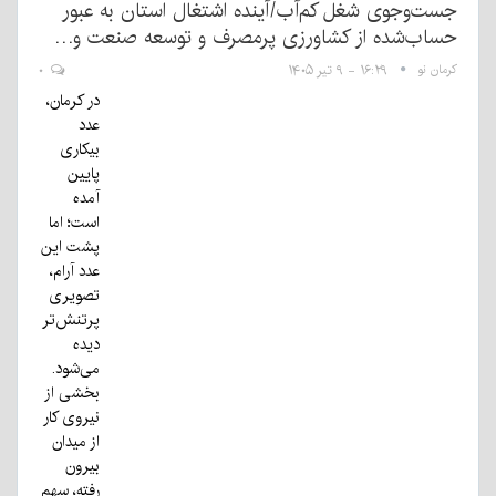
جست‌وجوی شغل کم‌آب/آینده اشتغال استان به عبور
حساب‌شده از کشاورزی پرمصرف و توسعه صنعت و…
کرمان نو
۱۶:۲۹ - ۹ تیر ۱۴۰۵
۰
در کرمان،
عدد
بیکاری
پایین
آمده
است؛ اما
پشت این
عدد آرام،
تصویری
پرتنش‌تر
دیده
می‌شود.
بخشی از
نیروی کار
از میدان
بیرون
رفته، سهم