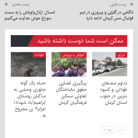
پست قبلی
پست بعدی
ناکامی در گلزنی و پیروزی در تیم
امسال اراذل‌واوباش را به سمت
فوتبال مس کرمان ادامه دارد
سوراخ موش هدایت می‌کنیم
ممکن است شما دوست داشته باشید
انرژی
آموزش و پرورش
حوادث
تداوم صف‌های
پیگیری قضایی
حمله یک گونه
طولانی و کمبود
حقوق مالباختگان
جانوری وحشی به
بنزین در جنوب
تعاونی مسکن
ساکنان روستای
استان کرمان
فرهنگیان کرمان
ابراهیم‌آباد شهداد/
اعزام۲ زن مجروح
به…
قبل
بعد