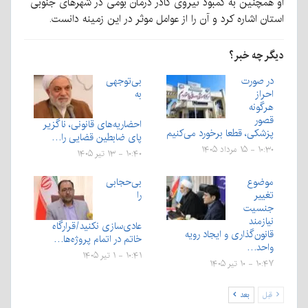
او همچنین به کمبود نیروی کادر درمان بومی در شهرهای جنوبی
استان اشاره کرد و آن را از عوامل موثر در این زمینه دانست.
دیگر چه خبر؟
در صورت
بی‌توجهی
احراز
به
هرگونه
قصور
احضاریه‌های قانونی، ناگزیر
پزشکی، قطعا برخورد می‌کنیم
پای ضابطین قضایی را…
۱۰:۳۰ - ۱۵ مرداد ۱۴۰۵
۱۰:۴۰ - ۱۳ تیر ۱۴۰۵
موضوع
بی‌‌حجابی
تغییر
را
جنسیت
نیازمند
عادی‌سازی نکنید/قرارگاه
قانون‌گذاری و ایجاد رویه
خاتم در اتمام پروژه‌ها…
واحد…
۱۰:۴۱ - ۱ تیر ۱۴۰۵
۱۰:۴۷ - ۱۰ تیر ۱۴۰۵
قبل
بعد