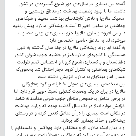
گفت: این بیماری در سال‌های دور شیوع گسترده‌ای در کشور
داشت، اما با بهبود وضعیت بهداشت در مناطق روستایی و
آندمیک مالاریا و تلاش کارشناسان بهداشت محیط و شبکه‌های
بهداشتی در سالیان اخیر تا آستانه ریشه‌کنی مالاریا پیش رفتیم.
طبرسی افزود: بیماری مالاریا جزو بیماری‌های بومی محسوب
می‌شود، اما به مناطق خاصی اختصاص دارد.
به گفته او، روند ریشه‌کنی مالاریا در چند سال گذشته به دلیل
همسایگی با کشورهای مالاریاخیز در حاشیه جنوب شرقی کشور
(افغانستان و پاکستان)، شیوع کرونا و اختصاص تمام ظرفیت
شبکه‌های بهداشتی به کنترل کرونا دچار اختلال شد به‌نحوی‌که
امسال آمار مبتلایان به مالاریا افزایش داشته است.
این متخصص بیماری‌های عفونی خاطرنشان کرد: به‌طورکلی
مالاریا در ایران در یک وضعیت کنترلی نسبتاً خوبی قرار دارد، اما
در برخی مناطق به‌خصوص مناطق جنوب شرقی متأسفانه شاهد
افزایش موارد ابتلا در یک سال گذشته بودیم که وزارت بهداشت
در تلاش است بیماری را در آن مناطق کنترل کرده و در راستای
ریشه‌کنی و حذف بیماری گام بردارد.
او با بیان اینکه مالاریا انواع مختلفی دارد، ویواکس و فالسیفارم را
دو نوع مهم آن عنوان کرد که ویواکس معمولاً باعث بروز بیماری