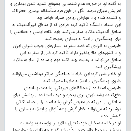
به گفته او، در صورت عدم شناسایی به‌موقع، شدید شدن بیماری و
افزایش میزان درصد انگل در خون فرد متأسفانه بیماری خطرناک
و کشنده شده و با عوارض زیادی همراه خواهد بود.
این استاد دانشگاه تأکید کرد: افرادی که از مناطق غیرآندمیک به
مناطق آندمیک مالاریا سفر می‌کنند باید نکات ایمنی و حفاظتی را
برای پیشگیری از ابتلا به بیماری رعایت کنند.
طبرسی به افرادی که قصد سفر به استان‌های جنوب شرقی ایران
و یا کشورهای مالاریاخیز دارند تأکید کرد قبل از سفر به این
مناطق می‌توانند با رعایت چند نکته مهم و ساده از ابتلا به مالاریا
پیشگیری کنند.
او خاطرنشان کرد: این افراد با هماهنگی مراکز بهداشتی می‌توانند
داروی پیشگیری از ابتلا به مالاریا مصرف کنند.
طبرسی، استفاده از محافظ‌های فیزیکی، پشه‌بند، پمادهای
دفع‌کننده پشه، توری برای پنجره و درها، استفاده از پوشش برای
مناطقی از بدن که در معرض گزش پشه است را از جمله نکاتی
برشمرد که می‌توانند خطر گزش پشه آنوفل و ابتلا به بیماری را
کاهش دهند.
او در خاتمه سخنان خود، کنترل مالاریا را وابسته به وضعیت
بهداشتی محیط دانست و یادآور شد که هرچه تلاش شهرداری‌ها