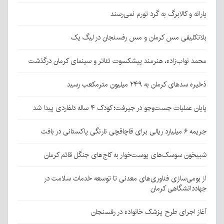
یارانه و کالابرگ به گرد تورم نمی‌رسند
بلاتکلیفی مس کرمان و مس رفسنجان در لیگ یک
محمد نواب‌زاده، هنرمند پیشکسوت تئاتر و سینمای کرمان درگذشت
ذخیره سدهای کرمان به ۲۴۹ میلیون مترمکعب رسید
پایان عملیات جست‌وجو در جیرفت؛ کودک ۴ ساله دلفاردی پیدا شد
جریمه ۶ میلیارد ریالی برای قاچاقچی نارنگی پاکستانی در بافت
شبیخون سوسک‌های پوست‌خوار به کاج‌های جنگل قائم کرمان
از بومی‌سازی فناوری‌های معدنی تا توسعه خدمات سلامت در
جهاددانشگاهی کرمان
آغاز اجرای طرح پزشک خانواده در رفسنجان