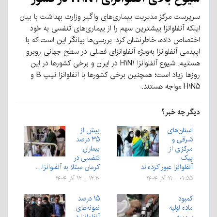
سرپرست مرکز مدیریت بیماری‌های واگیر وزارت بهداشت با بیان
اینکه آنفلوانزا بیشترین سهم را از بیماری‌های تنفسی به خود
اختصاص داده، خاطرنشان کرد: بررسی‌ها بیانگر این است که با
اپیدمی آنفلوانزا به‌ویژه آنفلوانزای فصلی در سطح جهانی روبرو
هستیم. شیوع آنفلوانزا H۱N۱ در ایران و برخی کشورها در این
روزها زیاد است؛ همچنین برخی کشورها با آنفلوانزا تیپ B و
H۱N۵ مواجه هستند.
دیگر چه خبر؟
استان‌های
بیش از
شرقی و
۳۵ درصد
مرکزی از
بیماران
پیک
تنفسی در
آنفلوانزا عبور کرده‌اند
کرمان مبتلا به آنفلوانزا…
۰۹:۵۵ - ۱۹ آذر ۱۴۰۴
۱۲:۲۰ - ۱۲ آذر ۱۴۰۴
کمبود
۱۵ درصد
ماده اولیه
نمونه‌های
سهمیه
آنفلوانزا در