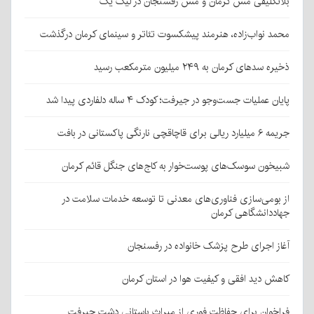
بلاتکلیفی مس کرمان و مس رفسنجان در لیگ یک
محمد نواب‌زاده، هنرمند پیشکسوت تئاتر و سینمای کرمان درگذشت
ذخیره سدهای کرمان به ۲۴۹ میلیون مترمکعب رسید
پایان عملیات جست‌وجو در جیرفت؛ کودک ۴ ساله دلفاردی پیدا شد
جریمه ۶ میلیارد ریالی برای قاچاقچی نارنگی پاکستانی در بافت
شبیخون سوسک‌های پوست‌خوار به کاج‌های جنگل قائم کرمان
از بومی‌سازی فناوری‌های معدنی تا توسعه خدمات سلامت در
جهاددانشگاهی کرمان
آغاز اجرای طرح پزشک خانواده در رفسنجان
کاهش دید افقی و کیفیت هوا در استان کرمان
فراخوان برای حفاظت فوری از میراث باستانی دشت جیرفت