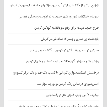
توزیع بیش از ۴۷۰ هزار لیتر آب میان عزاداران جامانده اربعین در کرمان
پرونده اختلافات شورای شهر جیرفت در اولویت رسیدگی قضایی
طرح جدید دولت برای رفع سوءتغذیه کودکان کرمان
بازداشت زن سارق و پسر ۱۲ ساله‌اش در کرمان
سازش در سه پرونده قتل در کرمان با گذشت اولیای دم
وزش باد و خیزش گردوخاک در نیمه شمالی و شرق کرمان
درخشش اسکیت‌سواران کرمانی با کسب یک طلا و یک برنز کشوری
آتش‌سوزی در سالن رنگ کرمان‌موتور بم مهار شد
توقیف ۷ تن چوب قاچاق تاغ در رفسنجان
متخلفان کشت گیاهان ممنوعه از خدمات دولتی محروم می‌شوند