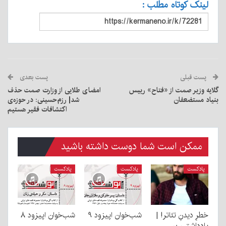
لینک کوتاه مطلب :
پست قبلی
پست بعدی
گلایه وزیر صمت از «فتاح» رییس
امضای طلایی از وزارت صمت حذف
بنیاد مستضعفان
شد| رزم‌حسینی: در حوزه‌ی
اکتشافات فقیر هستیم
ممکن است شما دوست داشته باشید
پادکست
پادکست
پادکست
خطرِ دیدنِ تئاتر! |
شب‌خوان اپیزود ۹
شب‌خوان اپیزود ۸
یادداشتی بر