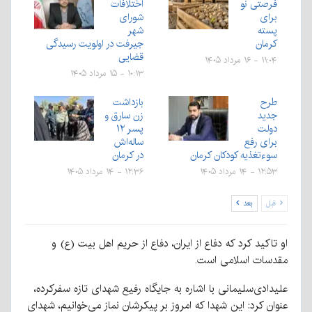
فرصتی نو
اختلافات
برای
شورای
پسته
شهر
کرمان
جیرفت در اولویت رسیدگی
قضایی
۱۱:۰۴ - ۱۶ مرداد ۱۴۰۵
۱۰:۱۳ - ۱۵ مرداد ۱۴۰۵
طرح
بازداشت
جدید
زن سارق و
دولت
پسر ۱۲
برای رفع
ساله‌اش
سوءتغذیه کودکان کرمان
در کرمان
۱۲:۵۳ - ۱۴ مرداد ۱۴۰۵
۱۲:۳۶ - ۱۴ مرداد ۱۴۰۵
قبل
بعد
او تاکید کرد که دفاع از ایران، دفاع از حریم اهل بیت (ع) و
مقدسات اسلامی است.
علیدادی‌سلیمانی با اشاره به جایگاه رفیع شهدای تازه سفرکرده،
عنوان کرد: این شهدا که امروز بر پیکرشان نماز می‌خوانیم، شهدای