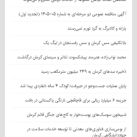
آگهی مناقصه عمومی دو مرحله‌ای به شماره ۰۵-۱۴۰۵ (تجدید اول)
یارانه و کالابرگ به گرد تورم نمی‌رسند
بلاتکلیفی مس کرمان و مس رفسنجان در لیگ یک
محمد نواب‌زاده، هنرمند پیشکسوت تئاتر و سینمای کرمان درگذشت
ذخیره سدهای کرمان به ۲۴۹ میلیون مترمکعب رسید
پایان عملیات جست‌وجو در جیرفت؛ کودک ۴ ساله دلفاردی پیدا شد
جریمه ۶ میلیارد ریالی برای قاچاقچی نارنگی پاکستانی در بافت
شبیخون سوسک‌های پوست‌خوار به کاج‌های جنگل قائم کرمان
از بومی‌سازی فناوری‌های معدنی تا توسعه خدمات سلامت در
جهاددانشگاهی کرمان