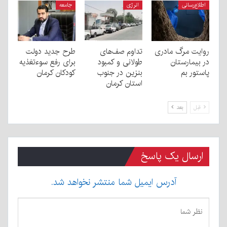
اطلاع‌رسانی
انرژی
جامعه
روایت مرگ مادری
تداوم صف‌های
طرح جدید دولت
در بیمارستان
طولانی و کمبود
برای رفع سوءتغذیه
پاستور بم
بنزین در جنوب
کودکان کرمان
استان کرمان
قبل
بعد
ارسال یک پاسخ
آدرس ایمیل شما منتشر نخواهد شد.