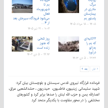
مرگ
بم تا
مادری در
شهریورماه
بیمارستان
فعال
پاستور بم
می‌شود فرودگاه سیرجان بعد
از ۴…
۱۴:۰۸ - ۱۸ مرداد ۱۴۰۵
۱۰:۰۷ - ۲۱ تیر ۱۴۰۵
۱۲ثانیه‌ای
روز تلخی
که بم را
که هنوز
به‌زانو
زنده است
درآورد
۱۷:۱۳ - ۵ دی ۱۴۰۲
۱۲:۳۶ - ۵ دی ۱۴۰۳
قبل
بعد
فرمانده قرارگاه نیروی قدس سیستان و بلوچستان بیان کرد:
شهید سلیمانی زینبیون، فاطمیون، حیدریون ، حشدالشعبی عراق،
انصارالله یمن و حزب الله لبنان را صدها برابر کرد و کشورهای
مختلفی را در محور مقاومت با یکدیگر متحد کرد.