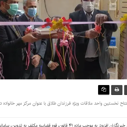
اح نخستین واحد ملاقات ویژه فرزندان طلاق با عنوان مرکز مهر خانواده در 
به گزارش روز پنجشنبه کرمان نو یدالله موحد در جمع خبرنگاران افزود: به موجب ماده