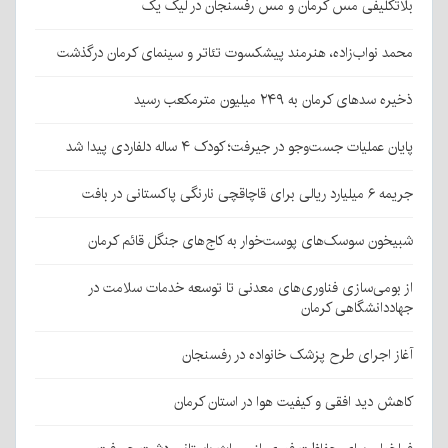
بلاتکلیفی مس کرمان و مس رفسنجان در لیگ یک
محمد نواب‌زاده، هنرمند پیشکسوت تئاتر و سینمای کرمان درگذشت
ذخیره سدهای کرمان به ۲۴۹ میلیون مترمکعب رسید
پایان عملیات جست‌وجو در جیرفت؛ کودک ۴ ساله دلفاردی پیدا شد
جریمه ۶ میلیارد ریالی برای قاچاقچی نارنگی پاکستانی در بافت
شبیخون سوسک‌های پوست‌خوار به کاج‌های جنگل قائم کرمان
از بومی‌سازی فناوری‌های معدنی تا توسعه خدمات سلامت در
جهاددانشگاهی کرمان
آغاز اجرای طرح پزشک خانواده در رفسنجان
کاهش دید افقی و کیفیت هوا در استان کرمان