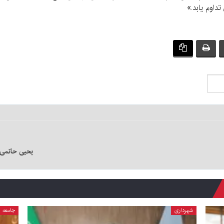
داوم یابد.»
یحیی حاتمی س
شهرداری
جامعه