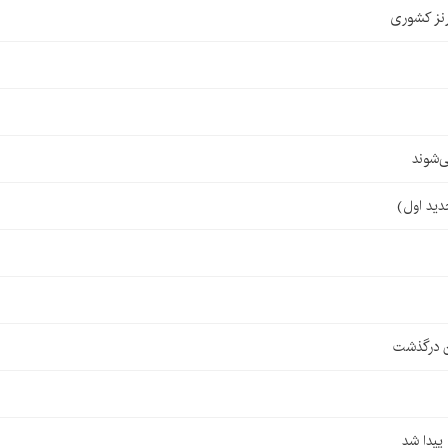
نز کشوری
‌شوند
ن درگذشت