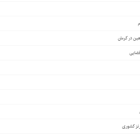
م
قضایی
نز کشوری