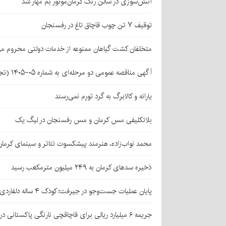
آتش‌سوزی در سالن رنگ کرمان‌موتور بم مهار شد
توقیف ۷ تن چوب قاچاق تاغ در رفسنجان
متخلفان کشت گیاهان ممنوعه از خدمات دولتی محروم می
آگهی مناقصه عمومی دو مرحله‌ای به شماره ۰۵-۱۴۰۵ (تجدید اول)
یارانه و کالابرگ به گرد تورم نمی‌رسند
بلاتکلیفی مس کرمان و مس رفسنجان در لیگ یک
محمد نواب‌زاده، هنرمند پیشکسوت تئاتر و سینمای کرما
ذخیره سدهای کرمان به ۲۴۹ میلیون مترمکعب رسید
پایان عملیات جست‌وجو در جیرفت؛ کودک ۴ ساله دلفاردی پیدا شد
جریمه ۶ میلیارد ریالی برای قاچاقچی نارنگی پاکستانی در بافت