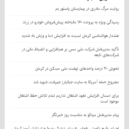
روایت مرگ مادری در بیمارستان پاستور بم
رسیدگی ویژه به پرونده ۱۶۰ مالباخته پیش‌فروش خودرو در زرند
هشدار هواشناسی کرمان نسبت به افزایش دما و وزش باد شدید
تأکید مدیرعامل شرکت ملی مس بر هم‌افزایی و انضباط مالی در
شرکت‌های تابعه
تحویل ۷۰ درصد واحدهای نهضت ملی مسکن در کرمان
مجروحِ حمله آمریکا به سایت جبالبارز جیرفت، شهید شد
برای امسال افزایش تعهد اشتغال نداریم تمام تلاش حفظ اشتغال
موجود است
پیام مدیرعامل میدکو به مناسبت روز خبرنگار
اجرای طرح تقویتی «حامی» برای نزدیک به ۱۰ هزار دانش‌آموز کرمانی