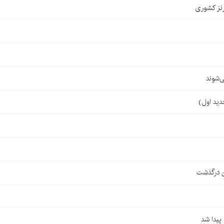
نز کشوری
‌شوند
ن درگذشت