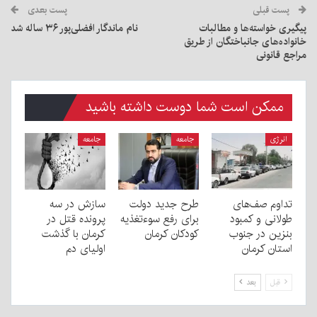
پست قبلی
پست بعدی
پیگیری خواسته‌ها و مطالبات
نام ماندگار افضلی‌پور ۳۶ ساله شد
خانواده‌های جانباختگان از طریق
مراجع قانونی
ممکن است شما دوست داشته باشید
انرژی
جامعه
جامعه
تداوم صف‌های
طرح جدید دولت
سازش در سه
طولانی و کمبود
برای رفع سوءتغذیه
پرونده قتل در
بنزین در جنوب
کودکان کرمان
کرمان با گذشت
استان کرمان
اولیای دم
قبل
بعد