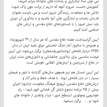
می توان نماد ایثارگری و رشادت های جاودانه مردم شریف
کشورمان دانست .امروزه آنچه که داریم از برکت خون پاک شهدا،
تلاش ها و مجاهدت رزمندگان دیروز است و می بایست همواره
قدردان زحمات و ایثارگری های آنها باشیم و با یادآوری آن دوران
باید نسل امروز را با دستاوردهای دفاع مقدس و ارزش های
اسلامی آشنا کنیم.
آیین‌ گرامیداشت هفته دفاع مقدس که هر سال از ۳۱ شهریورماه
و همزمان با سالروز آغاز جنگ تحمیلی عراق علیه ایران در سال
۱۳۵۹ دردیار فاتحان اروند(شهررفسنجان) برگزار می‌شود، این آیین
فرصت مناسبی برای یادآوری جانفشانی و دلاوری‌های ملت ایران
در دفاع از سرزمین و آرمان‌های انقلابی خویش است.
این آیین امسال هم نیز همچون سال‌های گذشته با شور و هیجان
بسیار ؛ در دیار فاتحان اروند با هدف حفظ و نشر آثار و
ارزش‌های دفاع مقدس، ترویج فرهنگ مقاومت، ایثاروبا اجرای
بیش از ۲۵ برنامه‌ متنوع شامل گل افشانی قبور شهدا ؛ رژه
خودرویی وموتوری درسطح شهر ؛ دیدار وتقدیر از خانواده های
شهدا و…… برگزار میشود.