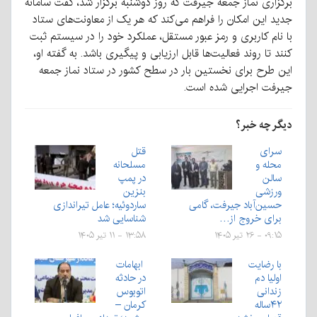
برگزاری نماز جمعه جیرفت که روز دوشنبه برگزار شد، گفت سامانه
جدید این امکان را فراهم می‌کند که هر یک از معاونت‌های ستاد
با نام کاربری و رمز عبور مستقل، عملکرد خود را در سیستم ثبت
کنند تا روند فعالیت‌ها قابل ارزیابی و پیگیری باشد. به گفته او،
این طرح برای نخستین بار در سطح کشور در ستاد نماز جمعه
جیرفت اجرایی شده است.
دیگر چه خبر؟
سرای
قتل
محله و
مسلحانه
سالن
در پمپ
ورزشی
بنزین
حسین‌آباد جیرفت، گامی
ساردوئیه؛ عامل تیراندازی
برای خروج از…
شناسایی شد
۰۹:۱۵ - ۲۶ تیر ۱۴۰۵
۱۳:۵۸ - ۱۱ تیر ۱۴۰۵
با رضایت
ابهامات
اولیا دم
در حادثه
زندانی
اتوبوس
۴۲ساله
کرمان –