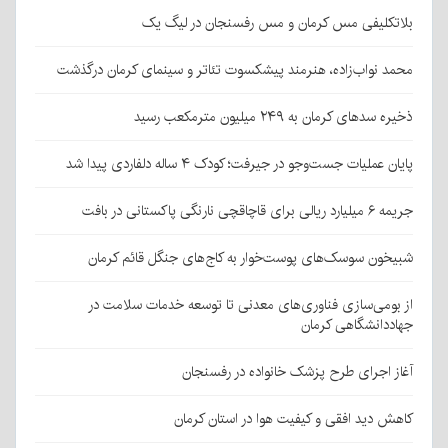
بلاتکلیفی مس کرمان و مس رفسنجان در لیگ یک
محمد نواب‌زاده، هنرمند پیشکسوت تئاتر و سینمای کرمان درگذشت
ذخیره سدهای کرمان به ۲۴۹ میلیون مترمکعب رسید
پایان عملیات جست‌وجو در جیرفت؛ کودک ۴ ساله دلفاردی پیدا شد
جریمه ۶ میلیارد ریالی برای قاچاقچی نارنگی پاکستانی در بافت
شبیخون سوسک‌های پوست‌خوار به کاج‌های جنگل قائم کرمان
از بومی‌سازی فناوری‌های معدنی تا توسعه خدمات سلامت در
جهاددانشگاهی کرمان
آغاز اجرای طرح پزشک خانواده در رفسنجان
کاهش دید افقی و کیفیت هوا در استان کرمان