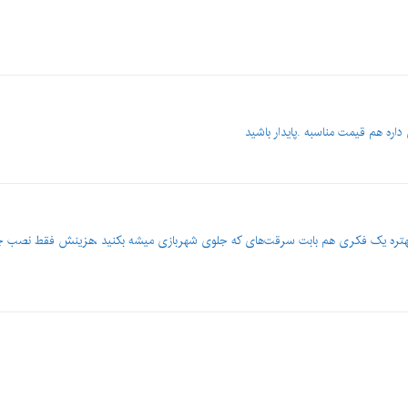
اره هم قیمت مناسبه .‌پایدار باشید
تره یک فکری هم بابت سرقت‌های که جلوی شهربازی میشه بکنید ،هزینش فقط نصب چن