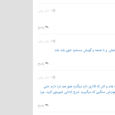
۲ سال پیش
پاسخ
۲ سال پیش
اونجان. و با لحجه و گویش مسخره شون بلند بلند
پاسخ
۲ سال پیش
با سلام بله تغییر خیلی خوبی بود و دستگاههای جدیدی گذاشته بودید، بنده ۱۵روز پیش توی ترن هوایی ضربه خیلی شدیدی خورد دنده هام و الان که ۱۵روز داره میگذره هنوز هم درد دارم حتی
عوارض سنگین که میگیرید خرج آبادانی شهرمون کنید، چرا
پاسخ