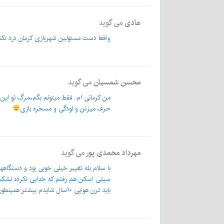
هادی
می گوید
واقعا دست مسئولین شهربازی کرمان درد نکن
محسن شمسیان
می گوید
من کرمانی ام. فقط میتونم بگم،،مرگ تو این ش
حرف میزنن و لودگی و مسخره بازی
مهرداد محمدی پور
می گوید
سیتی اسکن هم رفتم که خدایی نکرده نشکسته
باید ترن هوایی ۱۰سال شایدم بیشتر همینطوری باشه و غیر ایمن؟؟؟؟؟؟؟