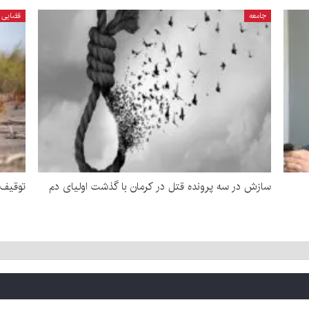
جامعه
قضایی
سازش در سه پرونده قتل در کرمان با گذشت اولیای دم
توقیف ۷ تن چوب قاچاق تاغ در رفس