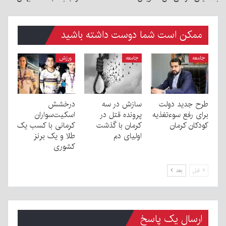
ممکن است شما دوست داشته باشید
جامعه
جامعه
ورزش
طرح جدید دولت
سازش در سه
درخشش
برای رفع سوءتغذیه
پرونده قتل در
اسکیت‌سواران
کودکان کرمان
کرمان با گذشت
کرمانی با کسب یک
اولیای دم
طلا و یک برنز
کشوری
قبل
بعد
ارسال یک پاسخ