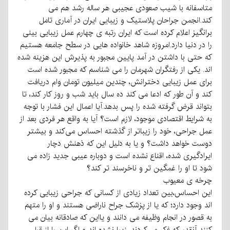
متاسفانه با شیب صعودی عجیبی هر ساله رشد هم می
کند.انجمن جراحان پلاستیک و زیبایی ایران در آماری تامل
برانگیز اعلام کرده است که ایران رتبه ی چهارم عمل زیبایی بینی
را در دنیا دارد.امروزه شاهد خانواده هایی در سطح جامعه هستیم
که حتی با داشتن در آمد پایین مجبور به پذیرش این هزینه شده
اند. یکی از رفتگران شهرمان را می شناسم که مجبور شده است
برای عمل زیبایی دخترانش، چندین میلیون تومان وام دریافت
کند و آن طور که ادعا می کند ده سال باید شب و روز کار کند، تا
بتواند قرض گرفته شده را پس بدهد.آیا اعمال این فشار با توجه
به شرایط اقتصادی موجود، لازم است؟ آیا به واقع هر فردی بعد از
عمل جراحی، خود را زیباتر از گذشته احساس می‌کند و بیشتر
دوست خواهد داشت؟ و یا به دلیل این که ذهنش دچار
ایرادگیری شده، اقناع نشده است و دوباره عیبی جدید زاده می
شود تا او را غمگین تر و ناخرسند تر کند؟
چرخه ی معیوب
این احساس،بین تعداد زیادی از کسانی که جراحی زیبایی کرده
اند وجود دارد؛ که یا از پزشک جراح ناراضی هستند و او را متهم
به قصور در انجام وظیفه می دانند و یااین که صادقانه بیان می
کنند آنقدر که فکر می‌کردند، زیبا نشده اند و اگر این را از قبل