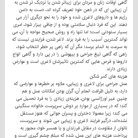
گاهی اوقات زنان و مردان برای زیباتر شدن یا نزدیک تر شدن به
آن زیبایی ای که در ذهن خود تعریف کرده اند، دست به دامن
رژیم ها و داروهای لاغری شده و خود را به نحو دیگری آزار می
دهند. این که فرد دنبال سلامتی بوده و از چاقی بیزار شود، امری
بسیار ستودنی است؛ اما تنها راه و روش صحیح مواجه با آن، می
تواند کمترین آسیب را به فرد بزند. لاغر شدن، فرایندی نیست که
به سرعت به اتمام برسد؛ مگر آن که راهی پر خطر انتخاب شود،
راهی که گاهی تیغ جراحی و بیهوشی را در پی دارد و گاهی انواع
داروها و قرص هایی که کمترین تاثیرشان لاغری است و عوارض
زیادی دارند.
هزینه های کمر شکن
عمل جراحی برای لاغری و زیبایی، علاوه بر خطرها و عوارضی که
دارد، به دلیل ظرافت انجام آن، گران بودن امکانات عمل و هم
چنین غیر اورژانسی بودن، هزینه‌ی زیادی را به فرد تحمیل می
کند؛ که در بسیاری از موارد بر دوش سرپرست خانواده سنگینی
می کند؛ زیرا معمولا دختران و پسران جوانی که هنوز مستقل
نشده‌‌اند، درگیر فرایند لاغری و زیبایی می شوند و سرپرست،
ناتوان از مقاومت در مقابل فرزندان و یا همسر خود، مجبور به
پرداخت هزینه های این عمل، شده که مبلغ چشم گیری است و