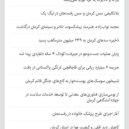
بلاتکلیفی مس کرمان و مس رفسنجان در لیگ یک
محمد نواب‌زاده، هنرمند پیشکسوت تئاتر و سینمای کرمان درگذشت
ذخیره سدهای کرمان به ۲۴۹ میلیون مترمکعب رسید
پایان عملیات جست‌وجو در جیرفت؛ کودک ۴ ساله دلفاردی پیدا شد
جریمه ۶ میلیارد ریالی برای قاچاقچی نارنگی پاکستانی در بافت
شبیخون سوسک‌های پوست‌خوار به کاج‌های جنگل قائم کرمان
از بومی‌سازی فناوری‌های معدنی تا توسعه خدمات سلامت در
جهاددانشگاهی کرمان
آغاز اجرای طرح پزشک خانواده در رفسنجان
کاهش دید افقی و کیفیت هوا در استان کرمان