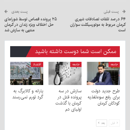
پست قبلی
پست بعدی
۶۴ درصد تلفات تصادفات شهری
۲۵ پرونده قصاص توسط شوراهای
کرمان مربوط به موتورسیکلت‌ سواران
حل اختلاف ویژه زندان در کرمان
است
منتهی به سازش شد
ممکن است شما دوست داشته باشید
جامعه
جامعه
اقتصاد
طرح جدید دولت
سازش در سه
یارانه و کالابرگ به
برای رفع سوءتغذیه
پرونده قتل در
گرد تورم نمی‌رسند
کودکان کرمان
کرمان با گذشت
اولیای دم
قبل
بعد